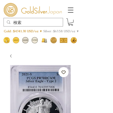
Gold : $4341.30 USD/oz ▼
Silver : $63.58 USD/oz ▼