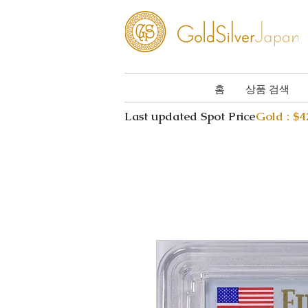
홈
상품 검색
Last updated Spot Price
Gold : $