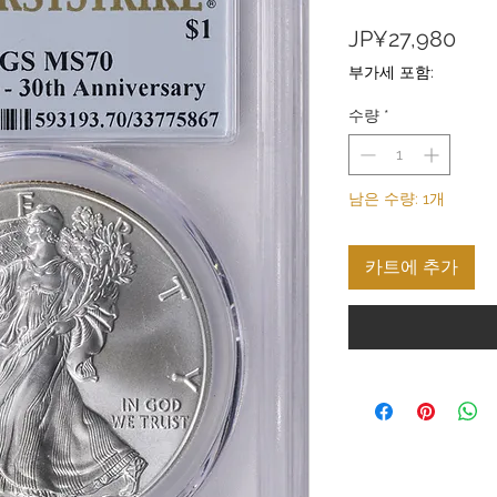
가
JP¥27,980
격
부가세 포함:
수량
*
남은 수량: 1개
카트에 추가