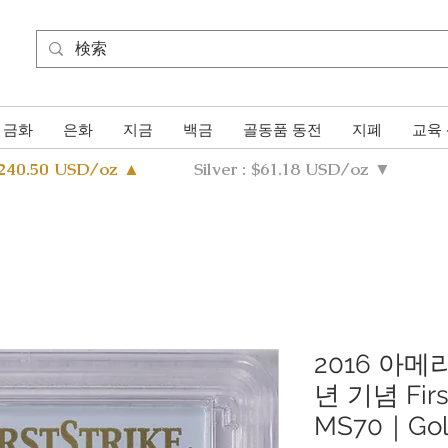
금화
은화
지금
백금
골동품 동전
지폐
교육
4240.50 USD/oz ▲
Silver : $61.18 USD/oz ▼
2016 아메
년 기념 Firs
MS70｜Gold