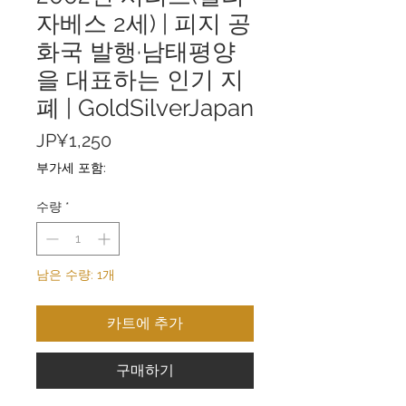
자베스 2세) | 피지 공
화국 발행·남태평양
을 대표하는 인기 지
폐 | GoldSilverJapan
가
JP¥1,250
격
부가세 포함:
수량
*
남은 수량: 1개
카트에 추가
구매하기