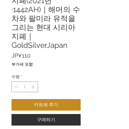
지폐(2021년
·1442AH)｜해머의 수
차와 팔미라 유적을
그리는 현대 시리아
지폐｜
GoldSilverJapan
가
JP¥110
격
부가세 포함:
수량
*
카트에 추가
구매하기