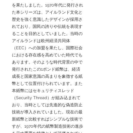
を果たしました。1970年代に発行され
た本シリーズは、アイルランド文化と
歴史を強く意識したデザインが採用さ
れており、国民の誇りや伝統を表現す
ることを目的としていました。当時の
アイルランドは欧州経済共同体
（EEC）への加盟を果たし、国際社会
における存在感を高めていた時代でも
あります。そのような時代背景の中で
発行されたこの1ポンド紙幣は、経済
成長と国家意識の高まりを象徴する紙
幣として位置付けられています。また
本紙幣にはセキュリティスレッド
（Security Thread）が組み込まれて
おり、当時としては先進的な偽造防止
技術が導入されていました。現在の最
新紙幣と比較すればシンプルな技術で
すが、1970年代の紙幣製造技術の進歩