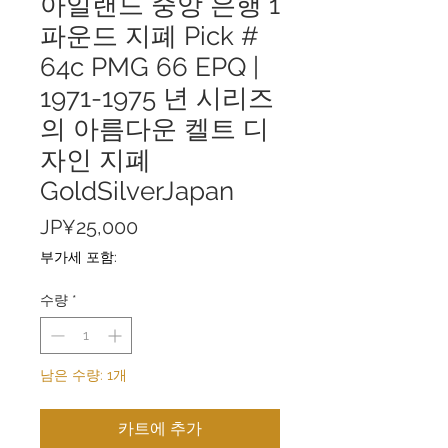
아일랜드 중앙 은행 1
파운드 지폐 Pick #
64c PMG 66 EPQ |
1971-1975 년 시리즈
의 아름다운 켈트 디
자인 지폐
GoldSilverJapan
가
JP¥25,000
격
부가세 포함:
수량
*
남은 수량: 1개
카트에 추가