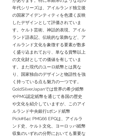
があります。特に本紙幣のような1970
年代シリーズは、アイルランド独立後
の国家アイデンティティを色濃く反映
したデザインとして評価されていま
す。ケルト芸術、神話的表現、アイル
ランド語表記、伝統的な装飾など、ア
イルランド文化を象徴する要素が数多
く盛り込まれており、単なる貨幣以上
の文化財としての価値を有していま
す。また現代のユーロ紙幣とは異な
り、国家独自のデザインと物語性を強
く持っている点も魅力の一つです。
GoldSilverJapanでは世界の希少紙幣
やPMG認定紙幣を通じて各国の歴史
や文化を紹介していますが、このアイ
ルランド中央銀行1ポンド紙幣
Pick#64c PMG66 EPQは、アイルラ
ンド史、ケルト文化、ヨーロッパ紙幣
収集のいずれの分野においても重要な