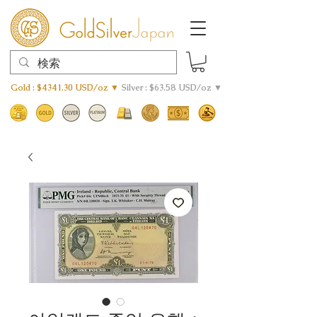
Gold : $4341.30 USD/oz ▼
Silver : $63.58 USD/oz ▼