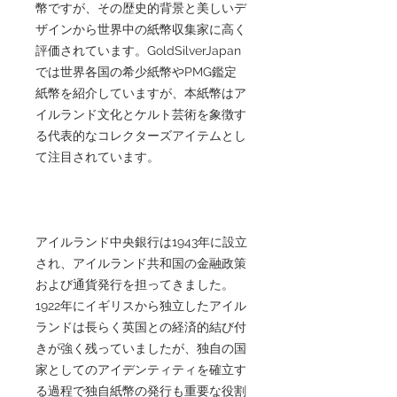
幣ですが、その歴史的背景と美しいデ
ザインから世界中の紙幣収集家に高く
評価されています。GoldSilverJapan
では世界各国の希少紙幣やPMG鑑定
紙幣を紹介していますが、本紙幣はア
イルランド文化とケルト芸術を象徴す
る代表的なコレクターズアイテムとし
て注目されています。
アイルランド中央銀行は1943年に設立
され、アイルランド共和国の金融政策
および通貨発行を担ってきました。
1922年にイギリスから独立したアイル
ランドは長らく英国との経済的結び付
きが強く残っていましたが、独自の国
家としてのアイデンティティを確立す
る過程で独自紙幣の発行も重要な役割