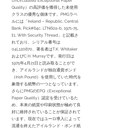
Uncirculated Exceptional Paper
Quality）の高評価を獲得した未使用
クラスの優秀な個体です。PMGラベ
ルには「Ireland – Republic, Central
Bank, Pick#64c, LTN60a-b, 1971-75,
£1, With Security Thread」と記載さ
れており、シリアル番号は
04L120870、署名者はT.K. Whitaker
およびC.H. Murrayです。発行日は
1975年4月21日と読み取ることがで
き、アイルランドが独自通貨ポンド
（Irish Pound）を使用していた時代を
象徴する紙幣の一つとなっています。
さらにPMGのEPQ（Exceptional
Paper Quality）認定を受けているた
め、本来の紙質や印刷状態が極めて良
好に維持されていることが保証されて
います。現在ではユーロ導入によって
流通を終えたアイルランド・ポンド紙