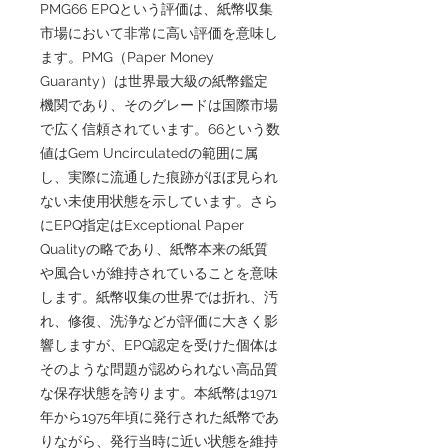
PMG66 EPQという評価は、紙幣収集
市場において非常に高い評価を意味し
ます。PMG（Paper Money
Guaranty）は世界最大級の紙幣鑑定
機関であり、そのグレードは国際市場
で広く信頼されています。66という数
値はGem Uncirculatedの範囲に属
し、実際に流通した痕跡がほぼ見られ
ない未使用状態を示しています。さら
にEPQ指定はExceptional Paper
Qualityの略であり、紙幣本来の紙質
や風合いが維持されていることを意味
します。紙幣収集の世界では折れ、汚
れ、修復、洗浄などが評価に大きく影
響しますが、EPQ認定を受けた個体は
そのような問題が認められない高品質
な保存状態を誇ります。本紙幣は1971
年から1975年頃に発行された紙幣であ
りながら、発行当時に近い状態を維持