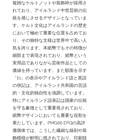
複雑なケルトノットや装飾枠が採用さ
れており、アイルランド中世芸術の伝
統を感じさせるデザインとなっていま
す。ケルト文化はアイルランドの歴史
において極めて重要な位置を占めてお
り、その独特な文様は世界中で高い人
気を誇ります。本紙幣でもその特徴が
細部まで表現されており、紙幣という
実用品でありながら芸術作品としての
価値を持っています。また額面を示す
「£1」の表示やアイルランド語と英語
の併記は、アイルランド共和国の言語
的・文化的独自性を強調しています。
特にアイルランド語表記は国家の伝統
を守る象徴として重要視されており、
紙幣デザインにおいても重要な役割を
果たしています。PMG66 EPQの高評
価個体では、こうした繊細な線刻や装
飾模様が鮮明に残されており、印刷技