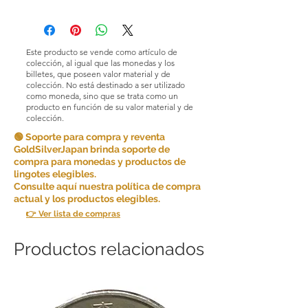
Condiciones de devoluciones y
cambios. En GoldSilverJapan Co., Ltd.
nos esforzamos por ofrecer productos
y servicios de alta calidad y garantizar
Este producto se vende como artículo de
la satisfacción del cliente. Debido a la
colección, al igual que las monedas y los
naturaleza de los productos que
billetes, que poseen valor material y de
colección. No está destinado a ser utilizado
vendemos, en principio no aceptamos
como moneda, sino que se trata como un
devoluciones por comodidad del
producto en función de su valor material y de
cliente.
colección.
🟢 Soporte para compra y reventa
Sin embargo, en determinadas
GoldSilverJapan brinda soporte de
circunstancias, podemos aceptar
compra para monedas y productos de
devoluciones como excepción. Las
lingotes elegibles.
devoluciones son posibles si se
Consulte aquí nuestra política de compra
cumplen las siguientes condiciones:
actual y los productos elegibles.
👉 Ver lista de compras
Artículo incorrecto: si recibe un artículo
que no es el que ordenó, avísenos
dentro de los [5 días] posteriores a la
Productos relacionados
recepción del artículo y le enviaremos
el artículo correcto y cubriremos
cualquier costo de envío adicional
incurrido.