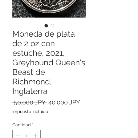
Moneda de plata
de 2 oz con
estuche, 2021,
Greyhound Queen's
Beast de
Richmond,
Inglaterra
Precio
Precio
 50.000 JPY 
40.000 JPY
de
Impuesto incluido
oferta
Cantidad
*