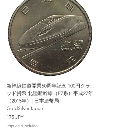
Si cancela alguna parte o partes de su
pedido consecutivamente, podremos
negarnos a hacer negocios con usted
en el futuro.
Por favor, considere cuidadosamente
los productos y condiciones antes de
realizar su pedido y tomar su decisión.
Agradecemos su comprensión y
cooperación. Su satisfacción es nuestra
prioridad y haremos todo lo posible
para brindarle una excelente
experiencia de compra.
新幹線鉄道開業50周年記念 100円クラ
新幹線鉄道開業50周年
ッド貨幣 北陸新幹線（E7系）平成27年
ッド貨幣 上越新幹線
（2015年）| 日本造幣局 |
（2015年）| 日本造幣
GoldSilverJapan
GoldSilverJapan
Precio
Precio
175 JPY
175 JPY
Impuesto incluido
Impuesto incluido