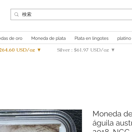
das de oro
Moneda de plata
Plata en lingotes
platino
4264.60 USD/oz ▼
Silver : $61.97 USD/oz ▼
Moneda de 
águila aus
2018, NGC 