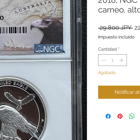
cameo, alto
Pr
 29.800 JPY 
2
Impuesto incluido
Cantidad
*
Agotado
Notificar a