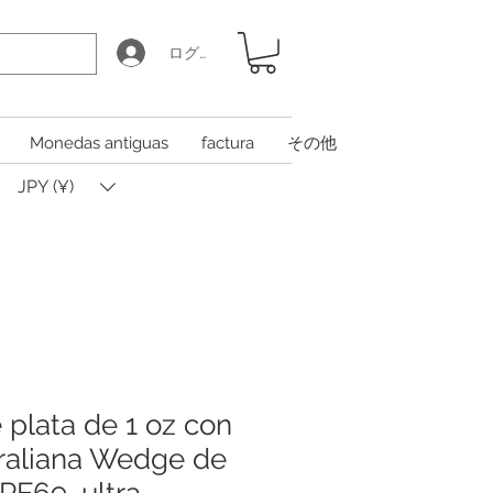
ログイン
Monedas antiguas
factura
その他
JPY (¥)
plata de 1 oz con
traliana Wedge de
PF69, ultra