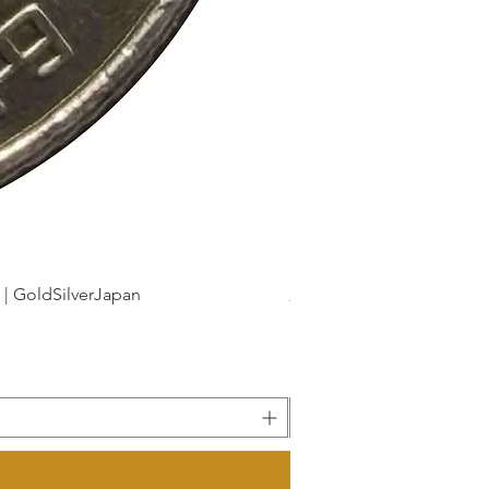
dSilverJapan
新幹線鉄道開業50周年記念 1
Precio
175 JPY
Impuesto incluido