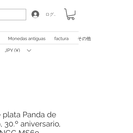
ログイン
Monedas antiguas
factura
その他
JPY (¥)
 plata Panda de
 30.º aniversario,
, NGC MS69 -