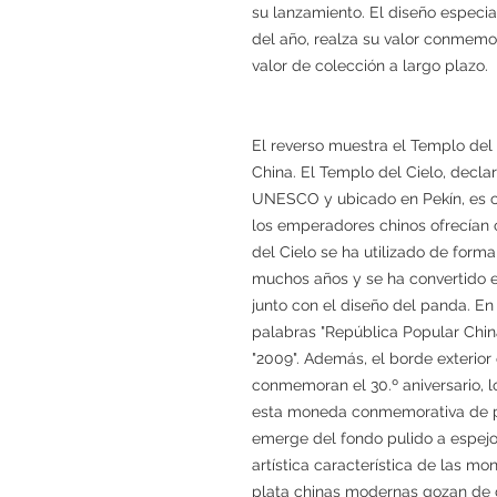
su lanzamiento. El diseño especial
del año, realza su valor conmemor
valor de colección a largo plazo.
El reverso muestra el Templo del 
China. El Templo del Cielo, decl
UNESCO y ubicado en Pekín, es 
los emperadores chinos ofrecían o
del Cielo se ha utilizado de form
muchos años y se ha convertido 
junto con el diseño del panda. En
palabras "República Popular China"
"2009". Además, el borde exterio
conmemoran el 30.º aniversario, 
esta moneda conmemorativa de pl
emerge del fondo pulido a espejo 
artística característica de las 
plata chinas modernas gozan de 