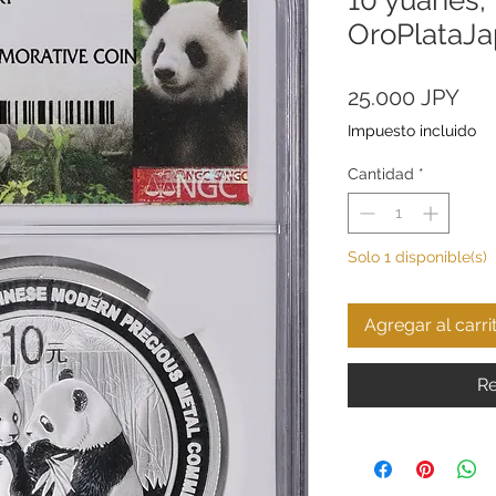
OroPlataJ
Pre
25.000 JPY
Impuesto incluido
Cantidad
*
Solo 1 disponible(s)
Agregar al carri
Re