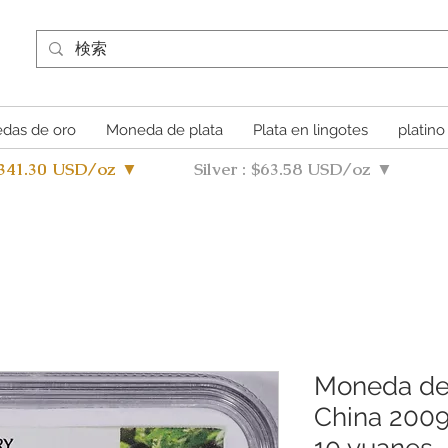
das de oro
Moneda de plata
Plata en lingotes
platino
4341.30 USD/oz ▼
Silver : $63.58 USD/oz ▼
Moneda de
China 2009,
10 yuanes