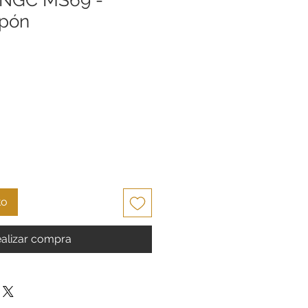
apón
cio
to
alizar compra