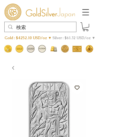
Gold : $4252.10 USD/oz ▼
Silver : $61.32 USD/oz ▼