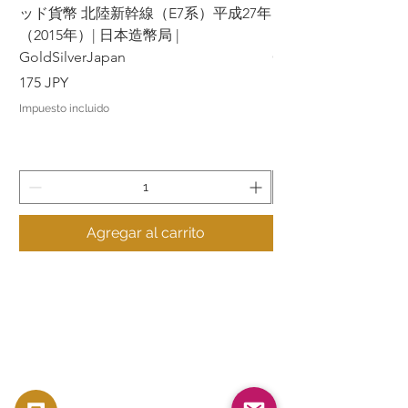
ッド貨幣 北陸新幹線（E7系）平成27年
ッド貨幣 上越新幹線
（2015年）| 日本造幣局 |
（2015年）| 日本造幣
GoldSilverJapan
GoldSilverJapan
Precio
Precio
175 JPY
175 JPY
Impuesto incluido
Impuesto incluido
Agregar al carrito