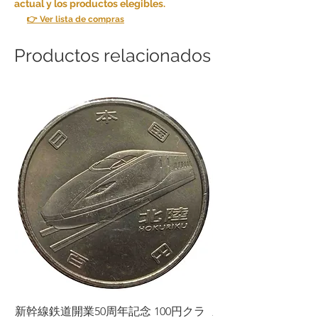
actual y los productos elegibles.
👉 Ver lista de compras
Productos relacionados
新幹線鉄道開業50周年記念 100円クラ
新幹線鉄道開業50周年