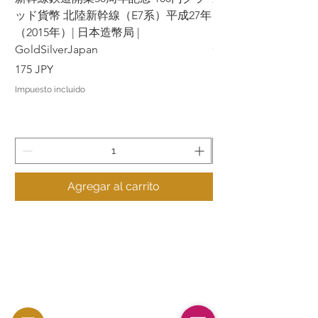
ッド貨幣 北陸新幹線（E7系）平成27年
ッド貨幣 上越新幹線
（2015年）| 日本造幣局 |
（2015年）| 日本造幣
GoldSilverJapan
GoldSilverJapan
Precio
Precio
175 JPY
175 JPY
Impuesto incluido
Impuesto incluido
Agregar al carrito