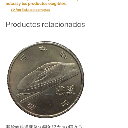
actual y los productos elegibles.
👉 Ver lista de compras
Productos relacionados
新幹線鉄道開業50周年記念 100円クラ
新幹線鉄道開業50周年