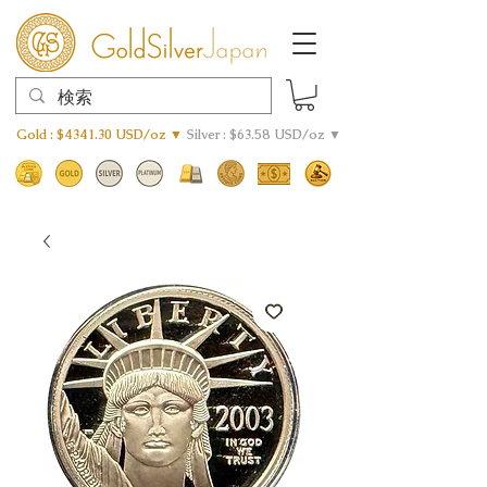
Gold : $4341.30 USD/oz ▼
Silver : $63.58 USD/oz ▼