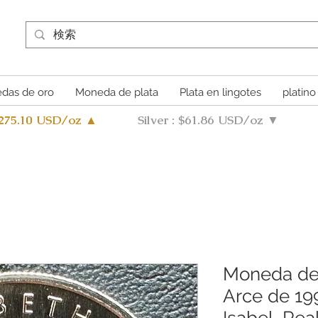
das de oro
Moneda de plata
Plata en lingotes
platino
4275.10 USD/oz ▲
Silver : $61.86 USD/oz ▼
Moneda de 
Arce de 199
Isabel, Rea