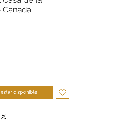
 Canadá
ecio
l estar disponible