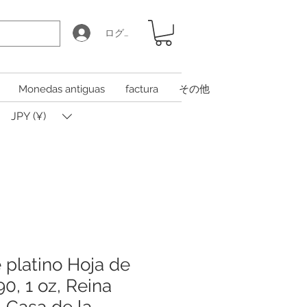
ログイン
Monedas antiguas
factura
その他
JPY (¥)
platino Hoja de
0, 1 oz, Reina
l Casa de la