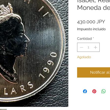
Moneda de
Pr
430.000 JPY
Impuesto incluido
Cantidad
*
Agotado
Notificar a