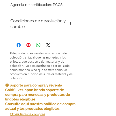
Agencia de certificación: PCGS
Condiciones de devolución y
cambio
Condiciones de devoluciones y
cambios. En GoldSilverJapan Co., Ltd.
nos esforzamos por ofrecer productos
y servicios de alta calidad y garantizar
Este producto se vende como artículo de
la satisfacción del cliente. Debido a la
colección, al igual que las monedas y los
naturaleza de los productos que
billetes, que poseen valor material y de
colección. No está destinado a ser utilizado
vendemos, en principio no aceptamos
como moneda, sino que se trata como un
devoluciones por comodidad del
producto en función de su valor material y de
cliente.
colección.
🟢 Soporte para compra y reventa
Sin embargo, en determinadas
GoldSilverJapan brinda soporte de
circunstancias, podemos aceptar
compra para monedas y productos de
devoluciones como excepción. Las
lingotes elegibles.
devoluciones son posibles si se
Consulte aquí nuestra política de compra
cumplen las siguientes condiciones:
actual y los productos elegibles.
👉 Ver lista de compras
Artículo incorrecto: si recibe un artículo