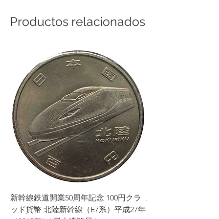
diferente al que ordenó, avísenos
dentro de los [5 días] posteriores a la
Productos relacionados
recepción del artículo y le enviaremos
el artículo correcto y cubriremos
cualquier costo de envío adicional
incurrido.
Si cancela alguna parte o partes de su
pedido consecutivamente, podremos
negarnos a hacer negocios con usted
en el futuro.
Por favor, considere cuidadosamente
los productos y condiciones antes de
realizar su pedido y tomar su decisión.
Agradecemos su comprensión y
cooperación. Su satisfacción es nuestra
prioridad y haremos todo lo posible
para brindarle una excelente
experiencia de compra.
新幹線鉄道開業50周年記念 100円クラ
新幹線鉄道開業50周年
ッド貨幣 北陸新幹線（E7系）平成27年
ッド貨幣 上越新幹線