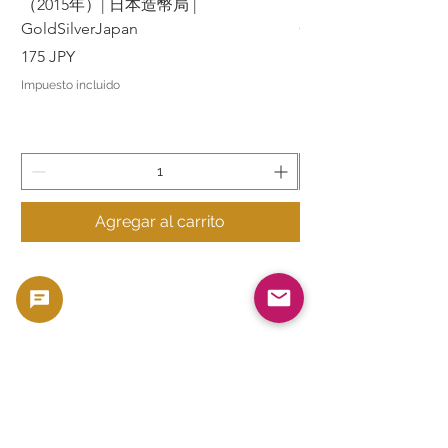
（2015年）| 日本造幣局 |
（2015年）| 日本造幣
GoldSilverJapan
GoldSilverJapan
Precio
Precio
175 JPY
175 JPY
Impuesto incluido
Impuesto incluido
Agregar al carrito