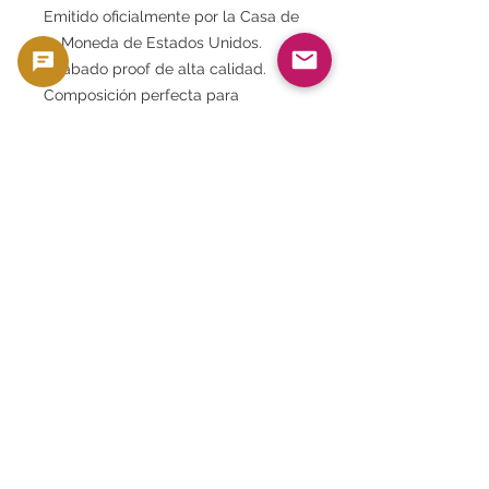
Emitido oficialmente por la Casa de
la Moneda de Estados Unidos.
Acabado proof de alta calidad.
Composición perfecta para
simbolizar el 2021. Contenido que te
permite disfrutar de la historia, la
cultura y la belleza estética. Un
juego de colección puro, no de
plata.
Se trata
de una colección muy
completa de monedas americanas
modernas
, con las siguientes
características:
Este no es solo un juego de
monedas, sino
un archivo oficial que
documenta el año de Estados