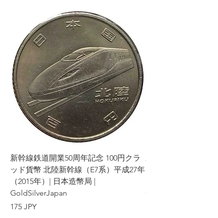
新幹線鉄道開業50周年記念 100円クラ
新幹線鉄道開業50周年
ッド貨幣 北陸新幹線（E7系）平成27年
ッド貨幣 上越新幹線
（2015年）| 日本造幣局 |
（2015年）| 日本造幣
GoldSilverJapan
GoldSilverJapan
Precio
Precio
175 JPY
175 JPY