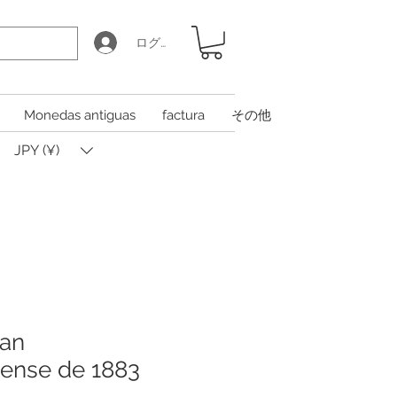
ログイン
Monedas antiguas
factura
その他
JPY (¥)
gan
ense de 1883