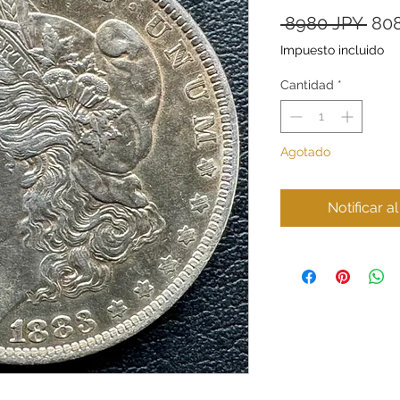
Pre
 8980 JPY 
80
Impuesto incluido
Cantidad
*
Agotado
Notificar a