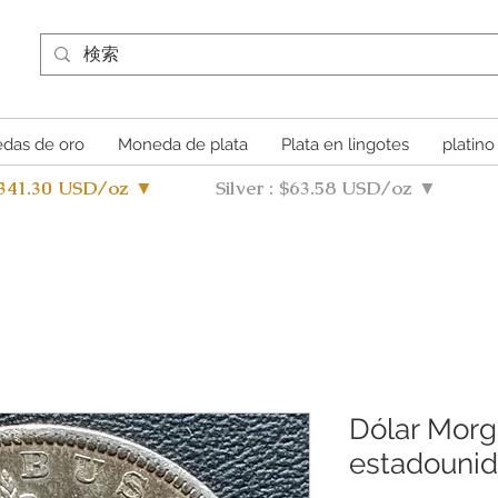
das de oro
Moneda de plata
Plata en lingotes
platino
4341.30 USD/oz ▼
Silver : $63.58 USD/oz ▼
Dólar Mor
estadounid