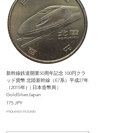
新幹線鉄道開業50周年記念 100円クラ
新幹線鉄道開業50周年
ッド貨幣 北陸新幹線（E7系）平成27年
ッド貨幣 上越新幹線
（2015年）| 日本造幣局 |
（2015年）| 日本造幣
GoldSilverJapan
GoldSilverJapan
Precio
Precio
175 JPY
175 JPY
Impuesto incluido
Impuesto incluido