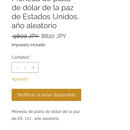
de dólar de la paz
de Estados Unidos,
año aleatorio
Precio
Precio
 9800 JPY 
8820 JPY
de
Impuesto incluido
oferta
Cantidad
*
Agotado
Notificar al estar disponible
Moneda de plata de dólar de la paz
de EE. UU., año aleatorio