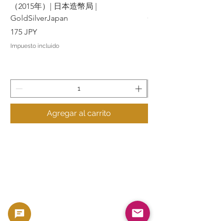
（2015年）| 日本造幣局 |
（2015年）| 日本造幣
GoldSilverJapan
GoldSilverJapan
Precio
Precio
175 JPY
175 JPY
Impuesto incluido
Impuesto incluido
Agregar al carrito