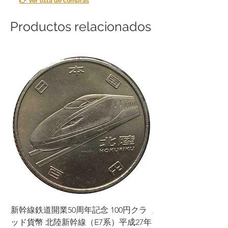
👉 Ver lista de compras
Productos relacionados
新幹線鉄道開業50周年記念 100円クラ
新幹線鉄道開業50周年
ッド貨幣 北陸新幹線（E7系）平成27年
ッド貨幣 上越新幹線