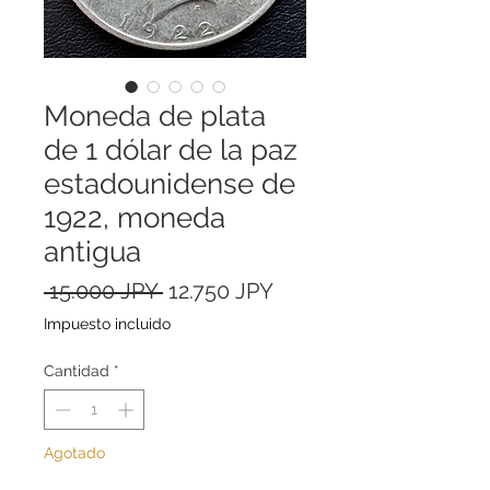
Moneda de plata
de 1 dólar de la paz
estadounidense de
1922, moneda
antigua
Precio
Precio
 15.000 JPY 
12.750 JPY
de
Impuesto incluido
oferta
Cantidad
*
Agotado