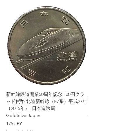
新幹線鉄道開業50周年記念 100円クラ
新幹線鉄道開業50周年
ッド貨幣 北陸新幹線（E7系）平成27年
ッド貨幣 上越新幹線
（2015年）| 日本造幣局 |
（2015年）| 日本造幣
GoldSilverJapan
GoldSilverJapan
Precio
Precio
175 JPY
175 JPY