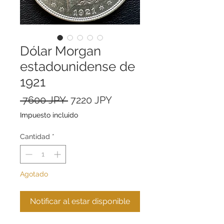
Dólar Morgan
estadounidense de
1921
Precio
Precio
 7600 JPY 
7220 JPY
de
Impuesto incluido
oferta
Cantidad
*
Agotado
Notificar al estar disponible