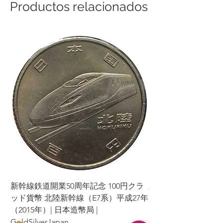
Productos relacionados
新幹線鉄道開業50周年記念 100円クラ
新幹線鉄道開業50周年
ッド貨幣 北陸新幹線（E7系）平成27年
ッド貨幣 上越新幹線
（2015年）| 日本造幣局 |
（2015年）| 日本造幣
GoldSilverJapan
GoldSilverJapan