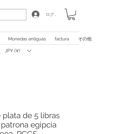
ログイン
Monedas antiguas
factura
その他
JPY (¥)
plata de 5 libras
 patrona egipcia
1993, PCGS