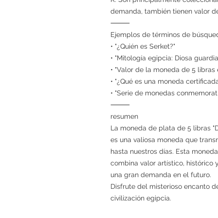
demanda, también tienen valor de
⸻
Ejemplos de términos de búsque
• "¿Quién es Serket?"
• "Mitología egipcia: Diosa guardi
• "Valor de la moneda de 5 libras
• "¿Qué es una moneda certific
• "Serie de monedas conmemorati
⸻
resumen
La moneda de plata de 5 libras "D
es una valiosa moneda que transm
hasta nuestros días. Esta moned
combina valor artístico, históric
una gran demanda en el futuro.
Disfrute del misterioso encanto d
civilización egipcia.