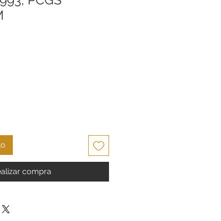
M
cio
to
alizar compra