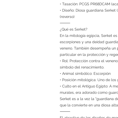
• Tasación: PCGS PR68DCAM (ac
• Diseño: Diosa guardiana Serket 
(reverso)
⸻
¿Qué es Serket?
En la mitología egipcia, Serket e
escorpiones y una deidad guardia
veneno. También desempeña un pa
particular en la protección y reg
• Rol: Protección contra el venen
símbolo del renacimiento.
• Animal simbólico: Escorpión
• Posición mitológica: Uno de los
• Culto en el Antiguo Egipto: A 
murales, era adorado como guard
Serket es a la vez la "guardiana de
que la convierte en una diosa al
⸻
El atractivo de los diseños de m