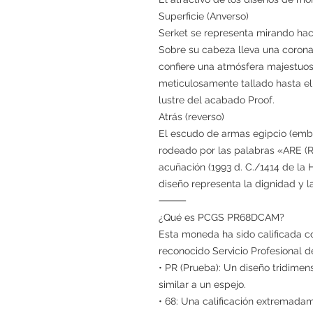
Superficie (Anverso)
Serket se representa mirando hac
Sobre su cabeza lleva una corona
confiere una atmósfera majestuosa,
meticulosamente tallado hasta el
lustre del acabado Proof.
Atrás (reverso)
El escudo de armas egipcio (embl
rodeado por las palabras «ARE (R
acuñación (1993 d. C./1414 de la H
diseño representa la dignidad y la
⸻
¿Qué es PCGS PR68DCAM?
Esta moneda ha sido calificada
reconocido Servicio Profesional 
• PR (Prueba): Un diseño tridime
similar a un espejo.
• 68: Una calificación extremadam