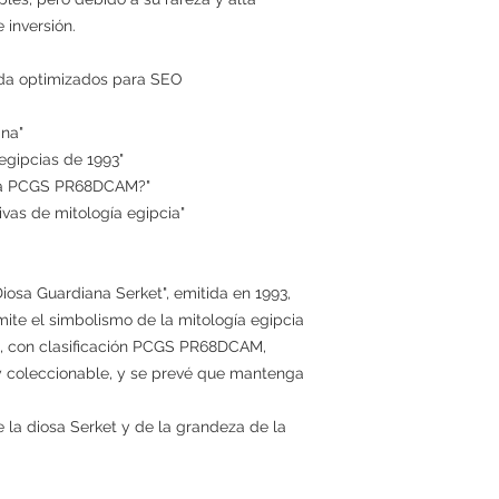
 inversión.
da optimizados para SEO
ana"
 egipcias de 1993"
ada PCGS PR68DCAM?"
vas de mitología egipcia"
iosa Guardiana Serket", emitida en 1993,
ite el simbolismo de la mitología egipcia
a, con clasificación PCGS PR68DCAM,
o y coleccionable, y se prevé que mantenga
e la diosa Serket y de la grandeza de la