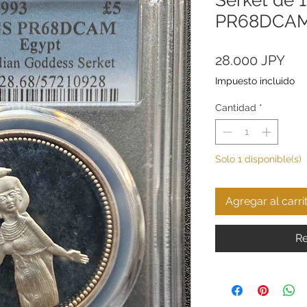
PR68DCA
Pre
28.000 JPY
Impuesto incluido
Cantidad
*
Solo 1 disponible(s)
Agregar al carri
Re