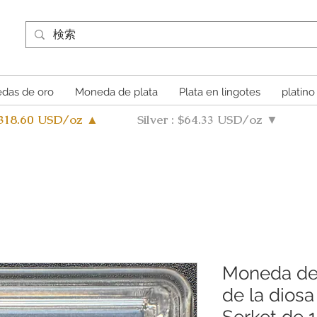
das de oro
Moneda de plata
Plata en lingotes
platino
4318.60 USD/oz ▲
Silver : $64.33 USD/oz ▼
Moneda de 
de la diosa
Serket de 