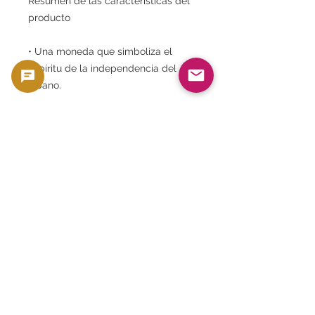
Resumen de las características del
producto
• Una moneda que simboliza el
espíritu de la independencia del
Líbano.
• Certificado MS66 por PCGS, una
organización de clasificación de
renombre mundial
• Hermoso diseño que presenta el
cedro del Líbano.
• Valor coleccionable y de inversión
• Ideal como regalo