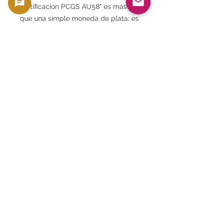
certificación PCGS AU58" es más
que una simple moneda de plata; es
una obra maestra que representa la
cumbre de la historia, la cultura y el
arte numismático japoneses. Esta
rara moneda se recomienda no solo
a coleccionistas, sino también a
inversores que buscan generar
activos a largo plazo.
¡Pídela ya! Esta pieza es única.
Disfruta de la tranquilidad de
GoldSilverJapan y añade esta pieza
de valor histórico a tu hogar.
⸻