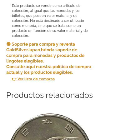
y servicios de alta calidad y garantizar
Este producto se vende como artículo de
la satisfacción del cliente. Debido a la
colección, al igual que las monedas y los
naturaleza de los productos que
billetes, que poseen valor material y de
colección. No está destinado a ser utilizado
vendemos, en principio no aceptamos
como moneda, sino que se trata como un
devoluciones por comodidad del
producto en función de su valor material y de
cliente.
colección.
🟢 Soporte para compra y reventa
Sin embargo, en determinadas
GoldSilverJapan brinda soporte de
circunstancias, podemos aceptar
compra para monedas y productos de
devoluciones como excepción. Las
lingotes elegibles.
devoluciones son posibles si se
Consulte aquí nuestra política de compra
cumplen las siguientes condiciones:
actual y los productos elegibles.
👉 Ver lista de compras
Artículo incorrecto: si recibe un artículo
diferente al que ordenó, avísenos
dentro de los [5 días] posteriores a la
Productos relacionados
recepción del artículo y le enviaremos
el artículo correcto y cubriremos
cualquier costo de envío adicional
incurrido.
Si cancela alguna parte o partes de su
pedido consecutivamente, podremos
negarnos a hacer negocios con usted