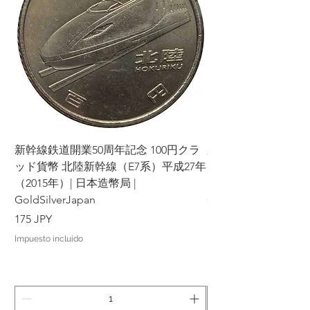
en el futuro.
Por favor, considere cuidadosamente
los productos y condiciones antes de
realizar su pedido y tomar su decisión.
Agradecemos su comprensión y
cooperación. Su satisfacción es nuestra
prioridad y haremos todo lo posible
para brindarle una excelente
experiencia de compra.
新幹線鉄道開業50周年記念 100円クラ
新幹線鉄道開業50周年
ッド貨幣 北陸新幹線（E7系）平成27年
ッド貨幣 上越新幹線
（2015年）| 日本造幣局 |
（2015年）| 日本造幣
GoldSilverJapan
GoldSilverJapan
Precio
Precio
175 JPY
175 JPY
Impuesto incluido
Impuesto incluido