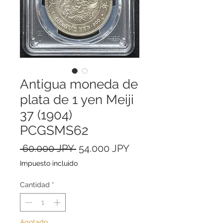
Antigua moneda de
plata de 1 yen Meiji
37 (1904)
PCGSMS62
Precio
Precio
 60.000 JPY 
54.000 JPY
de
Impuesto incluido
oferta
Cantidad
*
Agotado