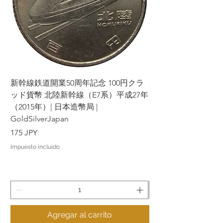
新幹線鉄道開業50周年記念 100円クラ
新幹線鉄道開業50周年
ッド貨幣 北陸新幹線（E7系）平成27年
ッド貨幣 上越新幹線
（2015年）| 日本造幣局 |
（2015年）| 日本造幣
GoldSilverJapan
GoldSilverJapan
Precio
Precio
175 JPY
175 JPY
Impuesto incluido
Impuesto incluido
Agregar al carrito