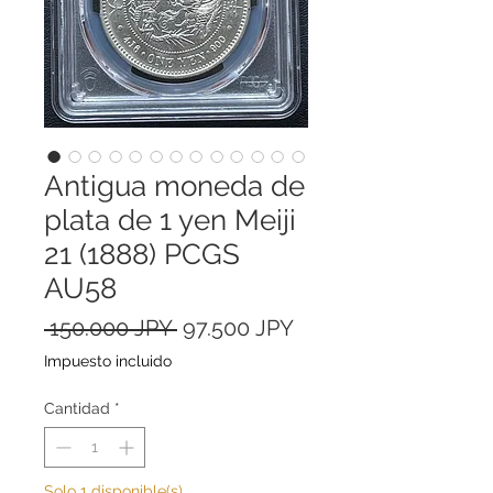
Antigua moneda de
plata de 1 yen Meiji
21 (1888) PCGS
AU58
Precio
Precio
 150.000 JPY 
97.500 JPY
de
Impuesto incluido
oferta
Cantidad
*
Solo 1 disponible(s)