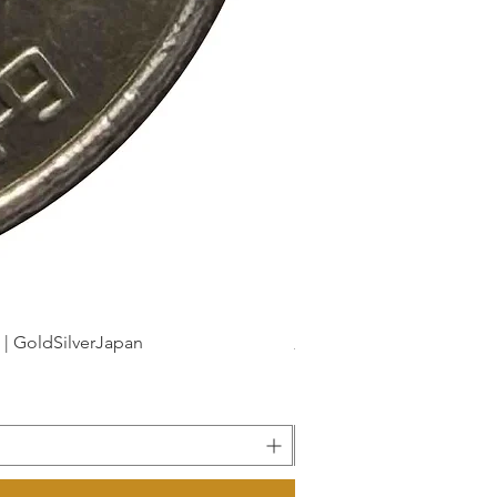
dSilverJapan
新幹線鉄道開業50周年記念 1
Precio
175 JPY
Impuesto incluido