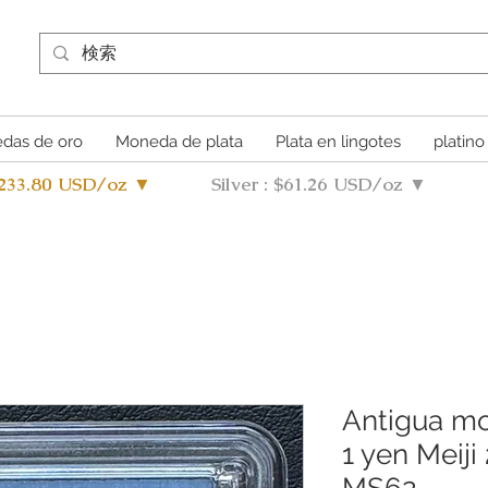
das de oro
Moneda de plata
Plata en lingotes
platino
4233.80 USD/oz ▼
Silver : $61.26 USD/oz ▼
Antigua mo
1 yen Meiji
MS62