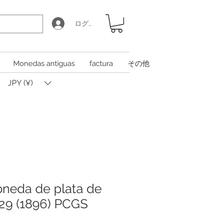
ログイン
Monedas antiguas
factura
その他
JPY (¥)
neda de plata de
 29 (1896) PCGS