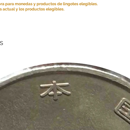
ra para monedas y productos de lingotes elegibles.
 actual y los productos elegibles.
s