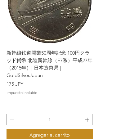
新幹線鉄道開業50周年記念 100円クラ
新幹線鉄道開業50周年
ッド貨幣 北陸新幹線（E7系）平成27年
ッド貨幣 上越新幹線
（2015年）| 日本造幣局 |
（2015年）| 日本造幣
GoldSilverJapan
GoldSilverJapan
Precio
Precio
175 JPY
175 JPY
Impuesto incluido
Impuesto incluido
Agregar al carrito