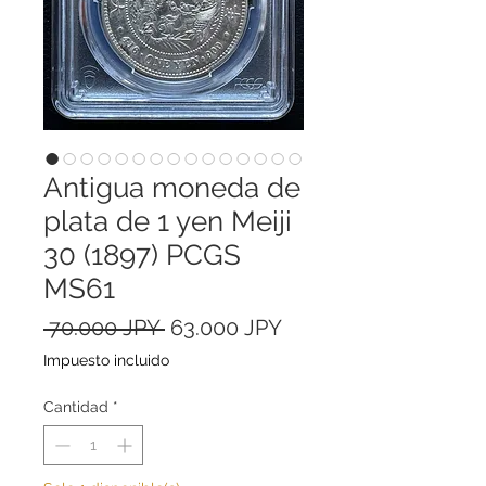
Antigua moneda de
plata de 1 yen Meiji
30 (1897) PCGS
MS61
Precio
Precio
 70.000 JPY 
63.000 JPY
de
Impuesto incluido
oferta
Cantidad
*