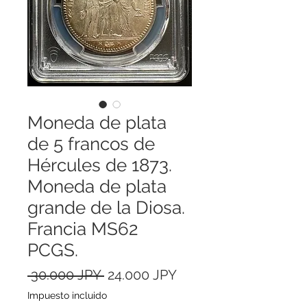
Moneda de plata
de 5 francos de
Hércules de 1873.
Moneda de plata
grande de la Diosa.
Francia MS62
PCGS.
Precio
Precio
 30.000 JPY 
24.000 JPY
de
Impuesto incluido