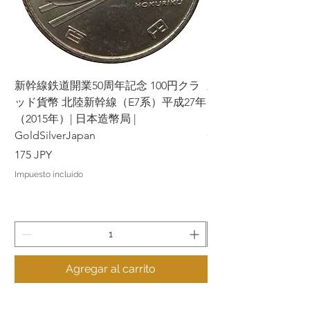
新幹線鉄道開業50周年記念 100円クラ
新幹線鉄道開業50周年
ッド貨幣 北陸新幹線（E7系）平成27年
ッド貨幣 上越新幹線
（2015年）| 日本造幣局 |
（2015年）| 日本造幣
GoldSilverJapan
GoldSilverJapan
Precio
Precio
175 JPY
175 JPY
Impuesto incluido
Impuesto incluido
Agregar al carrito