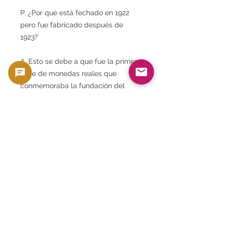
P. ¿Por qué está fechado en 1922
pero fue fabricado después de
1923?
A. Esto se debe a que fue la primera
serie de monedas reales que
conmemoraba la fundación del
Reino de Egipto, y se acuñó durante
varios años después, conservando el
año 1922.
P. ¿Existen variaciones?
A. Sí. Se conocen variaciones como
el oro amarillo y el oro rojizo.