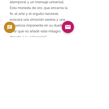
atemporal y un mensaje universal.
Esta moneda de oro, que encarna la
fe, el arte y el orgullo nacional,
evocará una emoción serena y una
presencia imponente en su dueño.
¿Por qué no añadir este milagro
dorado a su colección?
⸻
[Stock limitado] ¡MS67 de grado raro
ahora disponible!
Goldsilverjapan actualmente solo
ofrece una de estas monedas de
oro. No hay planes de reponerla y