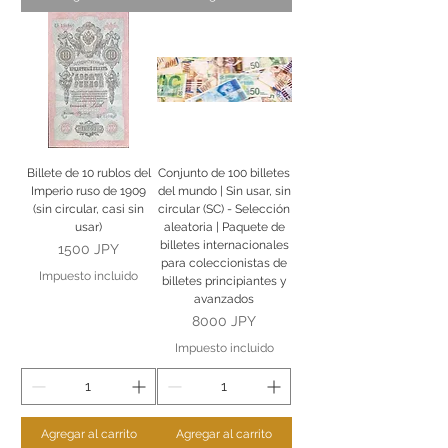
Billete de 10 rublos del
Conjunto de 100 billetes
Imperio ruso de 1909
del mundo | Sin usar, sin
(sin circular, casi sin
circular (SC) - Selección
usar)
aleatoria | Paquete de
billetes internacionales
Precio
1500 JPY
para coleccionistas de
Impuesto incluido
billetes principiantes y
avanzados
Precio
8000 JPY
Impuesto incluido
Agregar al carrito
Agregar al carrito