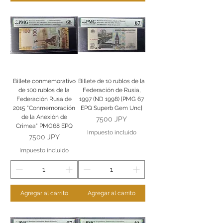
Billete conmemorativo
Billete de 10 rublos de la
de 100 rublos de la
Federación de Rusia,
Federación Rusa de
1997 (ND 1998) [PMG 67
2015 "Conmemoración
EPQ Superb Gem Unc]
de la Anexión de
Precio
7500 JPY
Crimea" PMG68 EPQ
Impuesto incluido
Precio
7500 JPY
Impuesto incluido
Agregar al carrito
Agregar al carrito