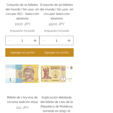
Conjunto de 10 billetes
[Conjunto de 50 billetes
del mundo | Sin usar, sin
del mundo | Sin usar, sin
circular (SC) - Selección
circular] Selección
aleatoria
aleatoria
Precio
Precio
1000 JPY
4500 JPY
Impuesto incluido
Impuesto incluido
Agregar al carrito
Agregar al carrito
Billete de 1 hryvnia de
Explicación detallada
Ucrania (edición 2014)
del billete de 1 leu de la
República de Moldavia
Precio
110 JPY
(emitido en 2015): el