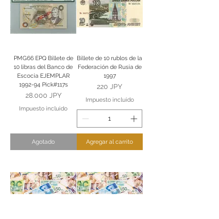
PMG66 EPQ Billete de
Billete de 10 rublos de la
10 libras del Banco de
Federación de Rusia de
Escocia EJEMPLAR
1997
1992-94 Pick#117s
Precio
220 JPY
Precio
28.000 JPY
Impuesto incluido
Impuesto incluido
Agotado
Agregar al carrito