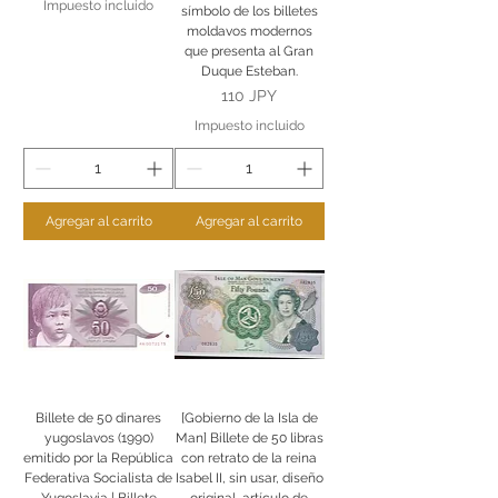
Impuesto incluido
símbolo de los billetes
moldavos modernos
que presenta al Gran
Duque Esteban.
Precio
110 JPY
Impuesto incluido
Agregar al carrito
Agregar al carrito
Billete de 50 dinares
[Gobierno de la Isla de
yugoslavos (1990)
Man] Billete de 50 libras
emitido por la República
con retrato de la reina
Federativa Socialista de
Isabel II, sin usar, diseño