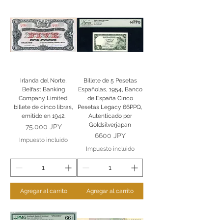
Irlanda del Norte,
Billete de 5 Pesetas
Belfast Banking
Españolas, 1954, Banco
Company Limited,
de España Cinco
billete de cinco libras,
Pesetas Legacy 66PPQ,
emitido en 1942.
Autenticado por
Goldsilverjapan
Precio
75.000 JPY
Precio
6600 JPY
Impuesto incluido
Impuesto incluido
Agregar al carrito
Agregar al carrito