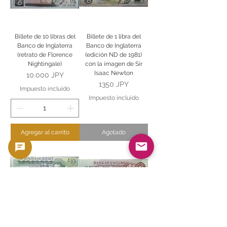
Billete de 10 libras del
Billete de 1 libra del
Banco de Inglaterra
Banco de Inglaterra
(retrato de Florence
(edición ND de 1981)
Nightingale)
con la imagen de Sir
Isaac Newton
Precio
10.000 JPY
Precio
1350 JPY
Impuesto incluido
Impuesto incluido
Agregar al carrito
Agotado
Billete de 10 libras del
Billete de diez chelines