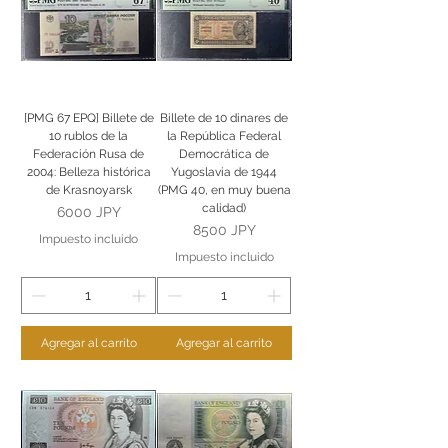
[PMG 67 EPQ] Billete de
Billete de 10 dinares de
10 rublos de la
la República Federal
Federación Rusa de
Democrática de
2004: Belleza histórica
Yugoslavia de 1944
de Krasnoyarsk
(PMG 40, en muy buena
calidad)
Precio
6000 JPY
Precio
8500 JPY
Impuesto incluido
Impuesto incluido
Agregar al carrito
Agregar al carrito