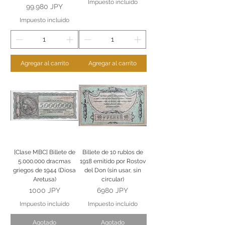
Impuesto incluido
Precio
99.980 JPY
Impuesto incluido
Agregar al carrito
Agregar al carrito
[Clase MBC] Billete de
Billete de 10 rublos de
5.000.000 dracmas
1918 emitido por Rostov
griegos de 1944 (Diosa
del Don (sin usar, sin
Aretusa)
circular)
Precio
Precio
1000 JPY
6980 JPY
Impuesto incluido
Impuesto incluido
Agotado
Agotado