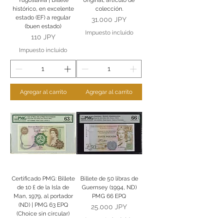
Yugoslavia | Billete
original, artículo de
histórico, en excelente
colección.
estado (EF) a regular
Precio
31.000 JPY
(buen estado)
Impuesto incluido
Precio
110 JPY
Impuesto incluido
Agregar al carrito
Agregar al carrito
Certificado PMG: Billete
Billete de 50 libras de
de 10 £ de la Isla de
Guernsey (1994, ND)
Man, 1979, al portador
PMG 66 EPQ
(ND) | PMG 63 EPQ
Precio
25.000 JPY
(Choice sin circular)