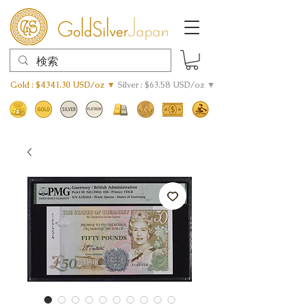
Gold : $4341.30 USD/oz ▼
Silver : $63.58 USD/oz ▼