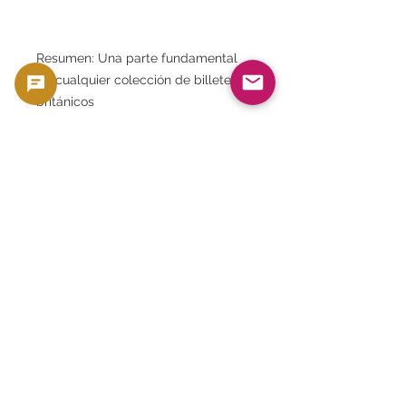
Resumen: Una parte fundamental
de cualquier colección de billetes
británicos
Este billete de 50 libras de
Guernsey de 1994, PMG 66 EPQ, es
Esta pieza combina valor histórico,
mérito artístico, estado de
conservación y rareza a un alto
nivel.
- Simboliza la autonomía y la
cultura de Guernsey bajo el dominio
británico.