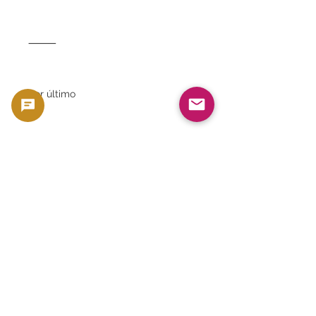
⸻
por último
Este billete de 10 rublos de Rostov
de 1918 es más que un simple
billete; es un testigo histórico
viviente de una época. Añadirlo a su
colección le permitirá tener en sus
manos la turbulenta historia de
Rusia.
Existencias limitadas.
Imprescindible para coleccionistas.