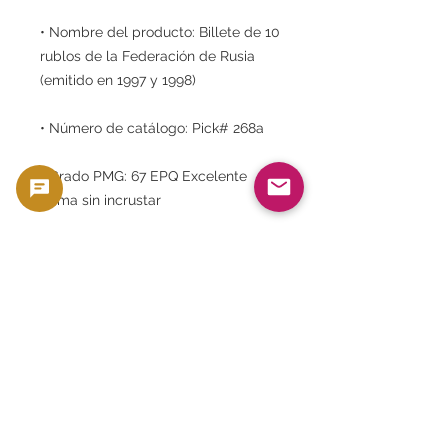
• Nombre del producto: Billete de 10
rublos de la Federación de Rusia
(emitido en 1997 y 1998)
• Número de catálogo: Pick# 268a
• Grado PMG: 67 EPQ Excelente
gema sin incrustar
• Valor nominal: 10 rublos
• Estado: Sin usar, calidad de papel
perfecta.
• Diseño: Ciudad de Krasnoyarsk,
puentes, torres, central
hidroeléctrica