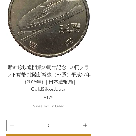
新幹線鉄道開業50周年記念 100円クラ
新幹線鉄道開業50周
ッド貨幣 北陸新幹線（E7系）平成27年
ッド貨幣 上越新幹線
（2015年）| 日本造幣局 |
GoldSilverJapan
Price
¥175
Sales Tax Included