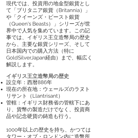
現代では、投資用の地金型銀貨とし
て「ブリタニア銀貨（Britannia）」
や「クイーンズ・ビースト銀貨
（Queen's Beasts）」シリーズが世
界中で人気を集めています。この記
事では、イギリス王立造幣局の歴史
から、主要な銀貨シリーズ、そして
日本国内での購入方法（特に
GoldSilverJapan経由）まで、幅広く
解説します。
イギリス王立造幣局の歴史
設立年：西暦886年
現在の所在地：ウェールズのラヌト
リサント（Llantrisant）
管轄：イギリス財務省の管轄下にあ
り、貨幣の製造だけでなく、投資商
品や記念硬貨の鋳造も行う。
1000年以上の歴史を持ち、かつては
タワー・オブ・ロンドン内に造幣所