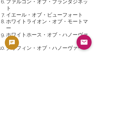
ファルコン・オブ・プランタジネッ
ト
イエール・オブ・ビューフォート
ホワイトライオン・オブ・モートマ
ー
ホワイトホース・オブ・ハノーヴァ
ー
グリフィン・オブ・ハノーヴァー
特徴：
2オンスサイズの大型銀貨で存在感
抜群
高純度・低発行枚数でプレミアム化
しやすい
シリーズ終了後も高いコレクション
価値
Other popular silver coins
Royal Tudor Beasts
Appearing as a successor series to
Queen's Beasts, it focuses on the
heraldic animals of the Tudor