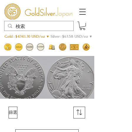
Gold : $4341.30 USD/oz ▼
Silver : $63.58 USD/oz ▼
篩選