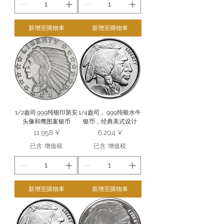
新增至購物車
新增至購物車
1/2盎司.999纯银印第安
1/4盎司，.999纯银水牛
头像和鹰图案银币
银币，经典美式设计
價格
價格
11.958 ¥
6.204 ¥
已含 增值税
已含 增值税
新增至購物車
新增至購物車