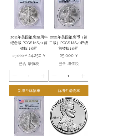
2011年美国银鹰25周年
2021年美国银鹰币（第
纪念版 PCGS MS70 首
二版）PCGS MS70评级
铸版 1盎司
首铸版1盎司
一般價格
促銷價格
價格
24.250 ¥
25.000 ¥
25.000 ¥
已含 增值税
已含 增值税
新增至購物車
新增至購物車