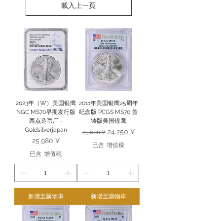
載入上一頁
2023年（W）美国银鹰
2011年美国银鹰25周年
NGC MS70早期发行版
纪念版 PCGS MS70 首
西点造币厂 -
铸版美国银鹰
Goldsilverjapan
一般價格
促銷價格
24.250 ¥
25.000 ¥
價格
25.980 ¥
已含 增值税
已含 增值税
新增至購物車
新增至購物車