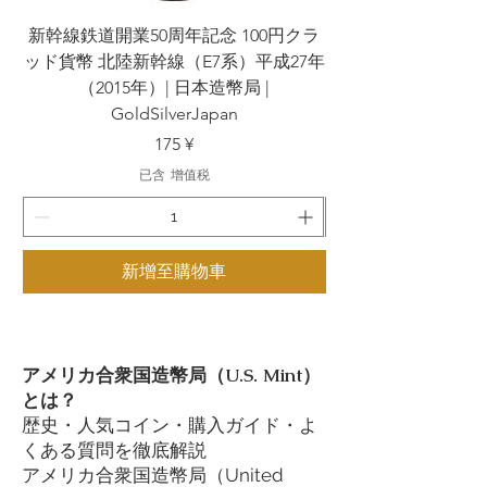
新幹線鉄道開業50周年記念 100円クラ
新幹線鉄道開業50周
ッド貨幣 北陸新幹線（E7系）平成27年
ッド貨幣 上越新幹線
（2015年）| 日本造幣局 |
GoldSilverJapan
價格
175 ¥
已含 增值税
新增至購物車
アメリカ合衆国造幣局（U.S. Mint）
とは？
歴史・人気コイン・購入ガイド・よ
くある質問を徹底解説
アメリカ合衆国造幣局（United