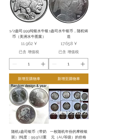
1/2盎司.999纯银水牛银
1盎司水牛银币，随机铸
币（美洲水牛图案）
造
價格
價格
11.962 ¥
17.658 ¥
已含 增值税
已含 增值税
新增至購物車
新增至購物車
随机1盎司银币（带奶
一枚随机年份的摩根银
斑）[纯度：99.9%][重
元（AU等级）的价格