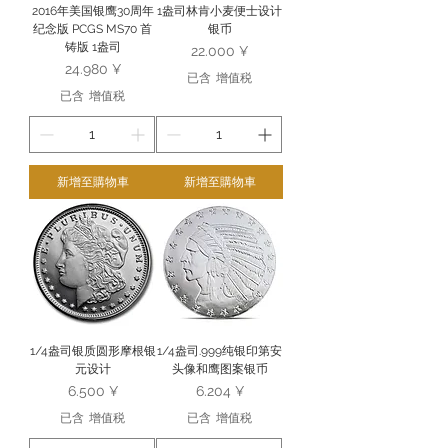
2016年美国银鹰30周年
1盎司林肯小麦便士设计
纪念版 PCGS MS70 首
银币
铸版 1盎司
價格
22.000 ¥
價格
24.980 ¥
已含 增值税
已含 增值税
新增至購物車
新增至購物車
1/4盎司银质圆形摩根银
1/4盎司.999纯银印第安
元设计
头像和鹰图案银币
價格
價格
6.500 ¥
6.204 ¥
已含 增值税
已含 增值税