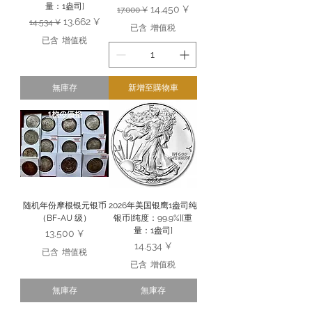
量：1盎司]
一般價格
促銷價格
14.450 ¥
17.000 ¥
一般價格
促銷價格
13.662 ¥
14.534 ¥
已含 增值税
已含 增值税
無庫存
新增至購物車
随机年份摩根银元银币
2026年美国银鹰1盎司纯
（BF-AU 级）
银币[纯度：99.9%][重
量：1盎司]
價格
13.500 ¥
價格
14.534 ¥
已含 增值税
已含 增值税
無庫存
無庫存