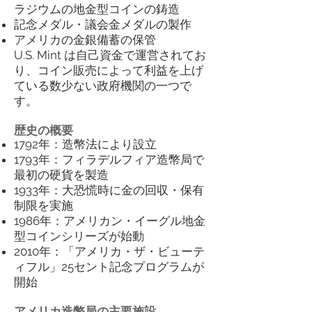
ラジウムの地金型コインの鋳造
記念メダル・議会金メダルの製作
アメリカの金銀備蓄の保管
U.S. Mint は自己資金で運営されてお
り、コイン販売によって利益を上げ
ている数少ない政府機関の一つで
す。
歴史の概要
1792年：造幣法により設立
1793年：フィラデルフィア造幣局で
最初の硬貨を製造
1933年：大恐慌時に金の回収・保有
制限を実施
1986年：アメリカン・イーグル地金
型コインシリーズが始動
2010年：「アメリカ・ザ・ビューテ
ィフル」25セント記念プログラムが
開始
アメリカ造幣局の主要施設