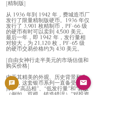
[精制版]
从 1936 年到 1942 年，费城造币厂
发行了限量精制版硬币。1936 年仅
发行了 3,901 枚精制币，PF-66 级
的硬币有时可以卖到 4,500 美元。
最后一年，即 1942 年，发行量相
对较大，为 21,120 枚，PF-65 级
的硬币交易价格约为 430 美元。
[自由女神行走半美元的市场估值和
购买价格]
由于其精美的外观、历史背景和含
银量，这套银币系列一直备受追
捧。 “高品相”、“低发行量”和“异版
（例如，双模、铸造错误）”对投资
者和资深收藏家尤其具有吸引力。
GoldSilverJapan 为经评级机构
（PCGS 和 NGC）评级的硬币提供
特别高的价格。此外，即使是未经
评级的硬币，也可以在我们店内免
费进行评估和鉴定，并可当日获得