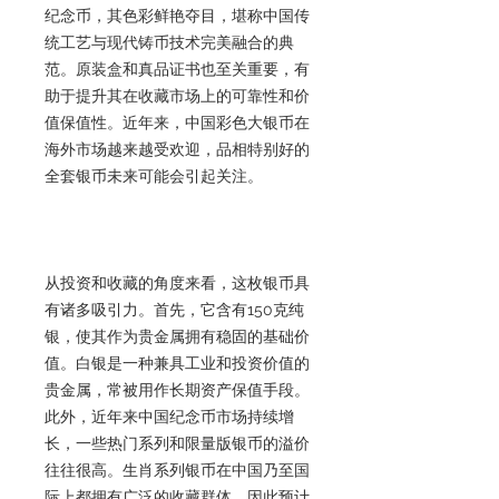
纪念币，其色彩鲜艳夺目，堪称中国传
统工艺与现代铸币技术完美融合的典
范。原装盒和真品证书也至关重要，有
助于提升其在收藏市场上的可靠性和价
值保值性。近年来，中国彩色大银币在
海外市场越来越受欢迎，品相特别好的
全套银币未来可能会引起关注。
从投资和收藏的角度来看，这枚银币具
有诸多吸引力。首先，它含有150克纯
银，使其作为贵金属拥有稳固的基础价
值。白银是一种兼具工业和投资价值的
贵金属，常被用作长期资产保值手段。
此外，近年来中国纪念币市场持续增
长，一些热门系列和限量版银币的溢价
往往很高。生肖系列银币在中国乃至国
际上都拥有广泛的收藏群体，因此预计