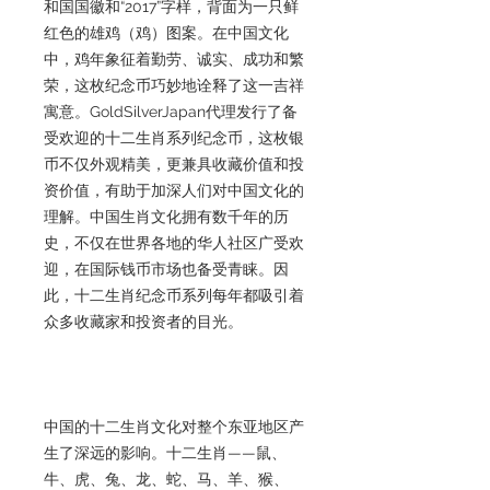
和国国徽和“2017”字样，背面为一只鲜
红色的雄鸡（鸡）图案。在中国文化
中，鸡年象征着勤劳、诚实、成功和繁
荣，这枚纪念币巧妙地诠释了这一吉祥
寓意。GoldSilverJapan代理发行了备
受欢迎的十二生肖系列纪念币，这枚银
币不仅外观精美，更兼具收藏价值和投
资价值，有助于加深人们对中国文化的
理解。中国生肖文化拥有数千年的历
史，不仅在世界各地的华人社区广受欢
迎，在国际钱币市场也备受青睐。因
此，十二生肖纪念币系列每年都吸引着
众多收藏家和投资者的目光。
中国的十二生肖文化对整个东亚地区产
生了深远的影响。十二生肖——鼠、
牛、虎、兔、龙、蛇、马、羊、猴、