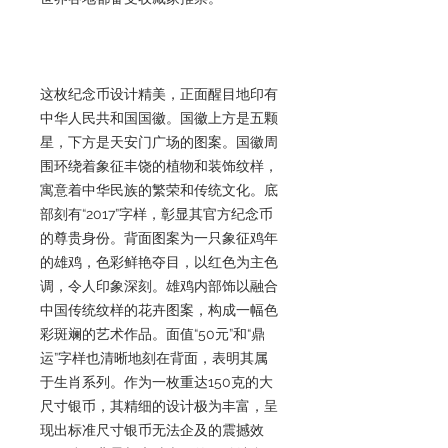
这枚纪念币设计精美，正面醒目地印有
中华人民共和国国徽。国徽上方是五颗
星，下方是天安门广场的图案。国徽周
围环绕着象征丰饶的植物和装饰纹样，
寓意着中华民族的繁荣和传统文化。底
部刻有“2017”字样，彰显其官方纪念币
的尊贵身份。背面图案为一只象征鸡年
的雄鸡，色彩鲜艳夺目，以红色为主色
调，令人印象深刻。雄鸡内部饰以融合
中国传统纹样的花卉图案，构成一幅色
彩斑斓的艺术作品。面值“50元”和“鼎
运”字样也清晰地刻在背面，表明其属
于生肖系列。作为一枚重达150克的大
尺寸银币，其精细的设计极为丰富，呈
现出标准尺寸银币无法企及的震撼效