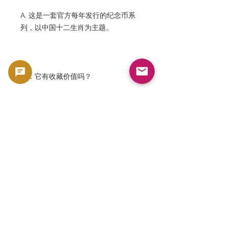
A. 这是一套官方每年发行的纪念币系
列，以中国十二生肖为主题。
问：它有收藏价值吗？
A：是的。中国十二生肖系列在世界各
地的收藏家当中非常受欢迎。
问：它为什么这么受欢迎？
A. 因为它结合了中国文化、十二生肖主
题、大银币、彩色工艺和纯银的价值。