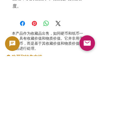
度。
本产品作为收藏品出售，如同硬币和纸币一
样，具有收藏价值和物质价值。它并非用于流
通货币，而是基于其收藏价值和物质价值作为
商品进行处理。
🟢 购买和转售支持
GoldSilverJapan 为符合条件的硬币和金银条
产品提供购买支持。
请点击此处查看我们当前的采购政策和符合条
件的商品。
👉 查看购买清单
相關產品