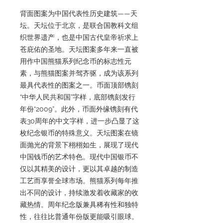
背面图案为中国代表性历史建筑——天
坛。天坛位于北京，是联合国教科文组
织世界遗产，也是中国古代皇帝祈求上
苍庇佑的圣地。天坛图案多年来一直被
用作中国熊猫系列纪念币的标志性元
素，与熊猫图案并驾齐驱，成为该系列
最具代表性的图案之一。币面顶部镌刻
“中华人民共和国”字样，底部镌刻发行
年份“2009”。此外，币面外缘镌刻有代
表30周年的中文字样，进一步凸显了这
枚纪念银币的特殊意义。天坛图案在镜
面抛光的背景下栩栩如生，展现了现代
中国钱币的艺术特色。现代中国银币不
仅以其精美的设计，更以其卓越的制造
工艺而享誉全球市场。熊猫系列每年推
出不同的设计，持续激发着收藏家的收
藏热情。周年纪念版兼具稀有性和独特
性，往往比普通年份版更能吸引眼球。