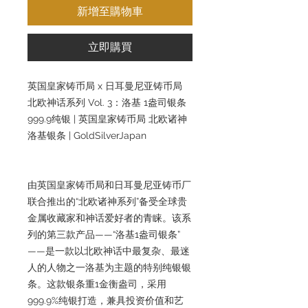
新增至購物車
立即購買
英国皇家铸币局 x 日耳曼尼亚铸币局
北欧神话系列 Vol. 3：洛基 1盎司银条
999.9纯银 | 英国皇家铸币局 北欧诸神
洛基银条 | GoldSilverJapan
由英国皇家铸币局和日耳曼尼亚铸币厂
联合推出的“北欧诸神系列”备受全球贵
金属收藏家和神话爱好者的青睐。该系
列的第三款产品——“洛基1盎司银条”
——是一款以北欧神话中最复杂、最迷
人的人物之一洛基为主题的特别纯银银
条。这款银条重1金衡盎司，采用
999.9%纯银打造，兼具投资价值和艺