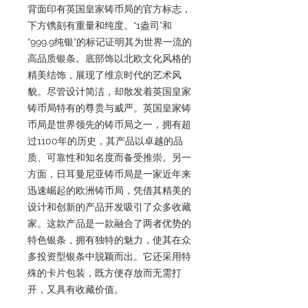
背面印有英国皇家铸币局的官方标志，
下方镌刻有重量和纯度。“1盎司”和
“999.9纯银”的标记证明其为世界一流的
高品质银条。底部饰以北欧文化风格的
精美结饰，展现了维京时代的艺术风
貌。尽管设计简洁，却散发着英国皇家
铸币局特有的尊贵与威严。英国皇家铸
币局是世界领先的铸币局之一，拥有超
过1100年的历史，其产品以卓越的品
质、可靠性和知名度而备受推崇。另一
方面，日耳曼尼亚铸币局是一家近年来
迅速崛起的欧洲铸币局，凭借其精美的
设计和创新的产品开发吸引了众多收藏
家。这款产品是一款融合了两者优势的
特色银条，拥有独特的魅力，使其在众
多投资型银条中脱颖而出。它还采用特
殊的卡片包装，既方便存放而无需打
开，又具有收藏价值。