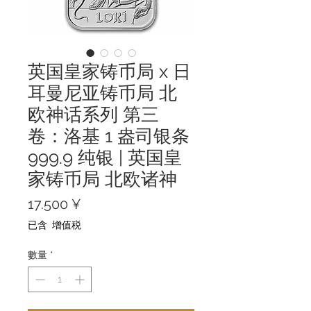
英国皇家铸币局 x 日
耳曼尼亚铸币局 北
欧神话系列 第三
卷：洛基 1 盎司银条
999.9 纯银 | 英国皇
家铸币局 北欧诸神
價
17.500 ¥
格
已含 增值税
數量
*