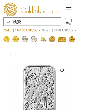
Gold : $4341.30 USD/oz ▼
Silver : $63.58 USD/oz ▼