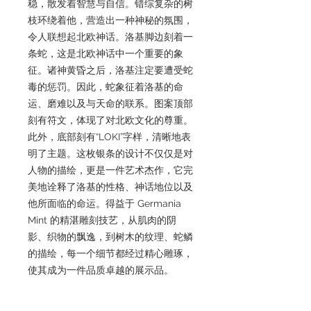
稳，散发着智慧与自信。错综复杂的树
枝环绕着他，营造出一种神秘的氛围，
令人联想起北欧神话。洛基脚边刻着一
条蛇，这是北欧神话中一个重要的象
征。诸神黄昏之后，洛基注定要遭受蛇
毒的惩罚。因此，蛇象征着洛基的命
运、磨难以及与天命的联系。图案顶部
刻有符文，体现了对北欧文化的尊重。
此外，底部刻有“LOKI”字样，清晰地表
明了主题。这枚银条的设计不仅仅是对
人物的描绘，更是一件艺术杰作，它完
美地诠释了洛基的性格、神话地位以及
他所面临的命运。得益于 Germania
Mint 的精湛雕刻技艺，从肌肉的阴
影、织物的飘逸，到树木的纹理、蛇鳞
的描绘，每一个细节都经过精心雕琢，
使其成为一件品质卓越的展示品。