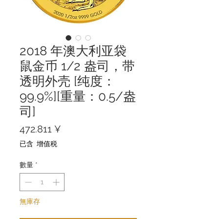
2018 年澳大利亚袋
鼠金币 1/2 盎司，带
透明外壳 [纯度：
99.9%][重量：0.5/盎
司]
價
472.811 ¥
格
已含 增值税
數量
*
無庫存