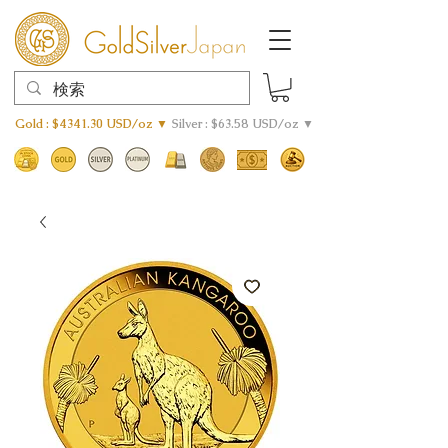
Gold : $4341.30 USD/oz ▼
Silver : $63.58 USD/oz ▼