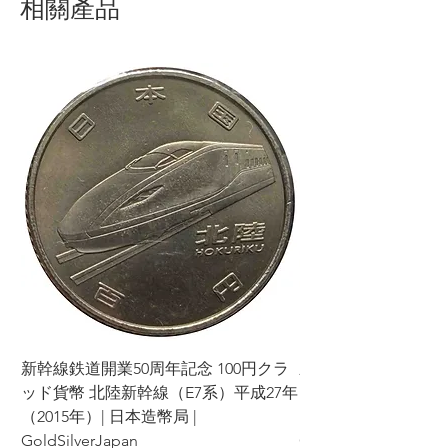
相關產品
新幹線鉄道開業50周年記念 100円クラ
新幹線鉄道開業50周年
ッド貨幣 北陸新幹線（E7系）平成27年
ッド貨幣 上越新幹線
（2015年）| 日本造幣局 |
（2015年）| 日本造幣
GoldSilverJapan
GoldSilverJapan