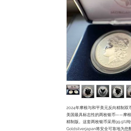
2024年摩根与和平美元反向精制双币
美国最具标志性的两枚银币——摩根
精制版。这套两枚银币采用99.9%
Goldsilverjapan将安全可靠地