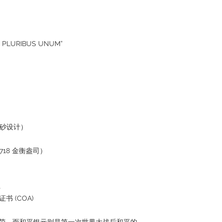
LURIBUS UNUM”
磨砂设计）
.718 金衡盎司）
记
 (COA)
的繁荣，而和平银元则是第一次世界大战后和平的