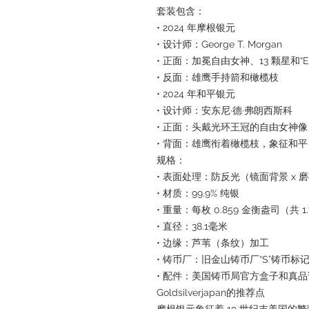
套装包含：
• 2024 年摩根银元
• 设计师：George T. Morgan
• 正面：加冕自由女神、13 颗星和“E P
• 反面：雄鹰手持箭和橄榄枝
• 2024 年和平银元
• 设计师：安东尼·德·弗朗西斯科
• 正面：头戴光环王冠的自由女神像
• 背面：雄鹰衔着橄榄枝，象征和平
规格：
• 表面处理：防反光（镜面背景 x 
• 材质：99.9% 纯银
• 重量：每枚 0.859 金衡盎司（共 1
• 直径：38.1毫米
• 边缘：芦苇（条纹）加工
• 铸币厂：旧金山铸币厂“S”铸币标
• 配件：美国铸币局官方盒子和真品证书
Goldsilverjapan的推荐点
摩根银元象征着 19 世纪末美国