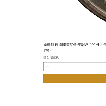
新幹線鉄道開業50周年記念 100円クラッド
價格
175 ¥
已含 增值税