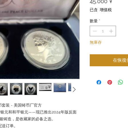
價
45.000 ¥
格
已含 增值税
數量
*
無庫存
在恢復
套装 - 美国铸币厂官方
银元和和平银元——现已推出2024年版反面
纯银铸造，是收藏家的必备之选。
为您配送订单。