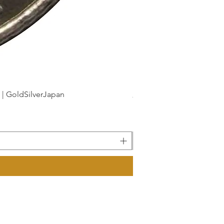
dSilverJapan
新幹線鉄道開業50周年記念 1
價格
175 ¥
已含 增值税