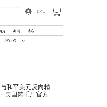
ログイン
简介
询问
博客
JPY (¥)
摩根与和平美元反向精
 - 美国铸币厂官方