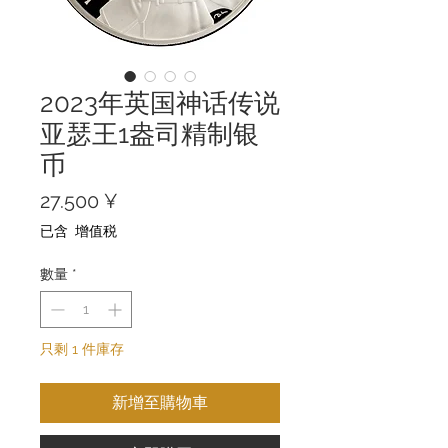
2023年英国神话传说
亚瑟王1盎司精制银
币
價
27.500 ¥
格
已含 增值税
數量
*
只剩 1 件庫存
新增至購物車