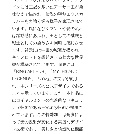
インには王冠を戴いたアーサー王が勇
壮な姿で描かれ、伝説の聖剣エクスカ
リバーを力強く握る様子が表現されて
います。風になびくマントや髪の流れ
は躍動感にあふれ、王としての威厳と
戦士としての勇敢さを同時に感じさせ
ます。背景には中世の城塞が描かれ、
キャメロットを想起させる壮大な世界
観が構築されています。周囲には
「KING ARTHUR」「MYTHS AND
LEGENDS」「2023」の文字が刻ま
れ、本シリーズの公式デザインである
ことを示しています。また、本作品に
はロイヤルミントの先進的なセキュリ
ティ技術であるHexurity技術が採用さ
れています。この特殊加工は角度によ
って光の反射が変化する高度なデザイ
ン技術であり、美しさと偽造防止機能