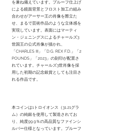
を兼ね備えています。プルーフ仕上げ
による鏡面背景とフロスト加工の組み
合わせがアーサー王の肖像を際立た
せ、まるで芸術作品のような立体感を
実現しています。表面にはマーティ
ン・ジェニングスによるチャールズ3
世国王の公式肖像が描かれ、
「CHARLES III」「D.G. REX F.D.」「2
POUNDS」「2023」の刻印が配置さ
れています。チャールズ3世肖像を採
用した初期の記念銀貨としても注目さ
れる作品です。
本コインは1トロイオンス（31.21グラ
ム）の純銀を使用して製造されてお
り、純度99.9％の高品質なファインシ
ルバー仕様となっています。プルーフ