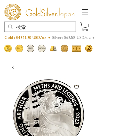
Gold : $4341.30 USD/oz ▼
Silver : $63.58 USD/oz ▼