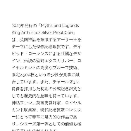
2023年発行の「Myths and Legends
King Arthur 1oz Silver Proof Coin」
は、英国神話を象徴するアーサー王を
テーマにした傑作記念銀貨です。デイ
ビッド・ローレンスによる壮麗なデザ
イン、伝説の聖剣エクスカリバー、ロ
イヤルミントの高度なプルーフ技術、
限定2,500枚という希少性が見事に融
合しています。また、チャールズ3世
肖像を採用した初期の公式記念銀貨と
しても歴史的な意味を持っています。
神話ファン、英国史愛好家、ロイヤル
ミント収集家、現代記念貨幣コレクタ
ーにとって非常に魅力的な作品であ
り、シリーズ第一弾としての価値も極
めて高いものがあります。