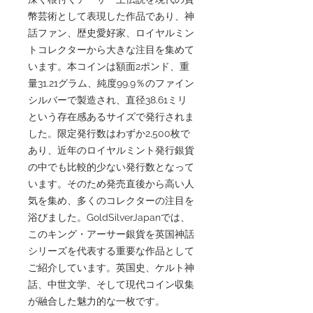
幣芸術として表現した作品であり、神
話ファン、歴史愛好家、ロイヤルミン
トコレクターから大きな注目を集めて
います。本コインは額面2ポンド、重
量31.21グラム、純度99.9％のファイン
シルバーで製造され、直径38.61ミリ
という存在感あるサイズで発行されま
した。限定発行数はわずか2,500枚で
あり、近年のロイヤルミント発行銀貨
の中でも比較的少ない発行数となって
います。そのため発売直後から高い人
気を集め、多くのコレクターの注目を
浴びました。GoldSilverJapanでは、
このキング・アーサー銀貨を英国神話
シリーズを代表する重要な作品として
ご紹介しています。英国史、ケルト神
話、中世文学、そして現代コイン収集
が融合した魅力的な一枚です。