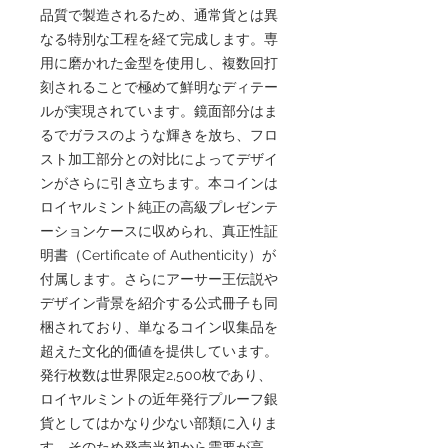
品質で製造されるため、通常貨とは異
なる特別な工程を経て完成します。専
用に磨かれた金型を使用し、複数回打
刻されることで極めて鮮明なディテー
ルが実現されています。鏡面部分はま
るでガラスのような輝きを放ち、フロ
スト加工部分との対比によってデザイ
ンがさらに引き立ちます。本コインは
ロイヤルミント純正の高級プレゼンテ
ーションケースに収められ、真正性証
明書（Certificate of Authenticity）が
付属します。さらにアーサー王伝説や
デザイン背景を紹介する公式冊子も同
梱されており、単なるコイン収集品を
超えた文化的価値を提供しています。
発行枚数は世界限定2,500枚であり、
ロイヤルミントの近年発行プルーフ銀
貨としてはかなり少ない部類に入りま
す。そのため発売当初から需要が高