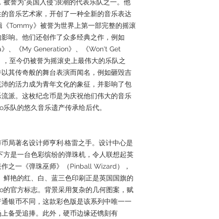
ones一起，被誉为“英国入侵”浪潮的代表乐队之一。他
性的音乐艺术家，开创了一种全新的音乐表达
辑《Tommy》被誉为世界上第一部完整的摇滚
的影响。他们还创作了众多经典之作，例如
a》、《My Generation》、《Won't Get
'Riley》，至今仍被誉为摇滚史上最伟大的乐队之
并以其传奇般的舞台表演而闻名，例如砸毁吉
充沛的活力成为青年文化的象征，并影响了包
乐流派。这枚纪念币是为庆祝他们伟大的音乐
ho乐队的悠久音乐遗产传承给后代。
币局著名设计师亨利·格雷之手。设计中心是
，下方是一台色彩缤纷的弹珠机，令人联想起英
《弹珠巫师》（Pinball Wizard），
征。鲜艳的红、白、蓝三色印刷正是英国国旗的
ho的官方标志。背景采用复杂的几何图案，赋
普通银币不同，这款彩色版是该系列中唯一一
场上备受追捧。此外，硬币边缘还镌刻有