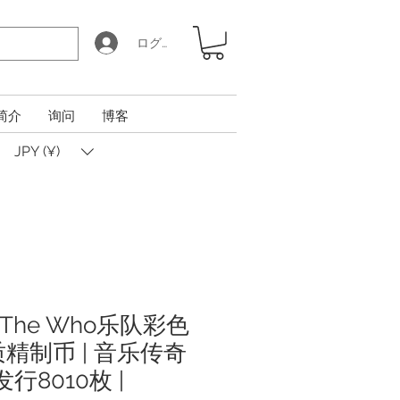
ログイン
简介
询问
博客
JPY (¥)
国The Who乐队彩色
精制币 | 音乐传奇
发行8010枚 |