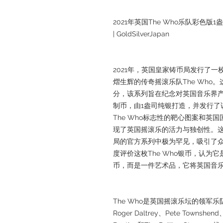
2021年英国The Who乐队彩色版1
| GoldSilverJapan
2021年，英国皇家铸币局发行了
熠生辉的传奇摇滚乐队The Who
分，该系列旨在纪念对英国音乐界
制币，由1盎司纯银打造，并发行了
The Who标志性的靶心图案和英
现了英国摇滚乐的活力与独创性。这
局的官方系列中极为罕见，吸引了众多乐迷
度评价这枚The Who银币，认为
币，而是一件艺术品，它将英国音
The Who是英国摇滚乐坛的领军
Roger Daltrey、Pete Townshen