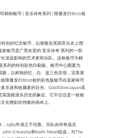
盎司精制银币 | 音乐传奇系列 | 限量发行8010枚
一枚特别的纪念银币，以致敬在英国音乐史上熠
。这枚银币是广受欢迎的“音乐传奇”系列的一部
产生深远影响的艺术家和乐队。这枚银币为精
该系列的特别彩色印刷版。银币中心图案为
国国旗，以鲜艳的红、白、蓝三色呈现，完美展
枚限量发行8010枚的彩色版银币在皇家铸币
和收藏家的目光。GoldSilverJapan高
它是英国摇滚乐历史的象征。它不仅仅是一枚银
乐文化镌刻在纯银的画布上。
乐队，1964年成立于伦敦。乐队由传奇成员
d、John Entwistle和Keith Moon组成，与The