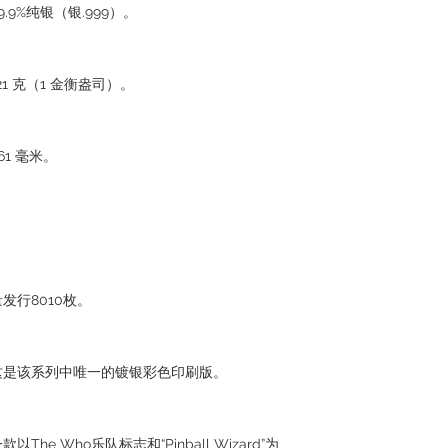
9%纯银（银.999）。
1 克（1 金衡盎司）。
1 毫米。
行8010枚。
这是该系列中唯一的镀银彩色印刷版。
e Who乐队标志和“Pinball Wizard”为