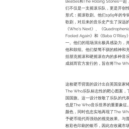
Beatles和The Rolling St
们不仅是一支摇滚乐队，更是开创
形式：摇滚歌剧。他们1969年的专
歌剧，对后来的音乐史产生了深远
《Who's Next》、《Quadropheni
Fooled Again》和《Baba O
一。他们的现场演出极具感染力，
他和鼓组。他们桀骜不驯的精神和
括朋克摇滚和硬摇滚在内的多种音
成就而官方发行的，旨在将The W
这枚硬币背面的设计出自英国皇家铸
The Who乐队标志性的靶心图案
国国旗。这一设计致敬了乐队的代表作之一
也是The Who音乐世界的重要象
颜色，同时也忠实地再现了The W
予硬币现代而强劲的视觉效果。与
枚彩色印刷的银币，因此在收藏市