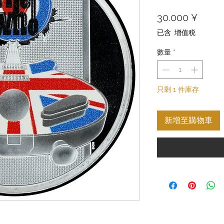
價
30.000 ¥
格
已含 增值税
數量
*
只剩 1 件庫存
新增至購物車