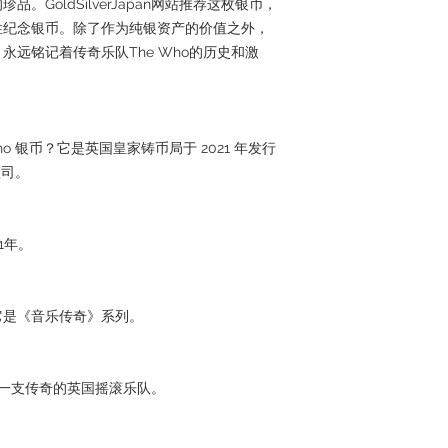
GoldSilverJapan网站推荐这枚银币，
性纪念银币。除了作为纯银资产的价值之外，
远铭记着传奇乐队The Who的历史和激
 Who 银币？它是英国皇家铸币局于 2021 年发行
盎司。
1年。
它是《音乐传奇》系列。
们是一支传奇的英国摇滚乐队。