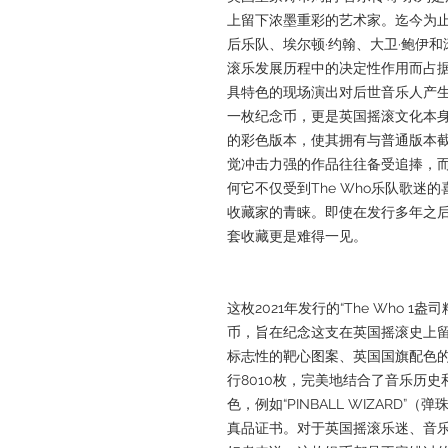
上留下浓墨重彩的艺术家。迄今为
后乐队、埃尔顿·约翰、大卫·鲍伊和
滚乐发展历程中的决定性作用而占
具特色的现场演出对后世音乐人产
一枚纪念币，更是英国摇滚文化本
的彩色版本，使其拥有与普通版本
觉冲击力强的作品往往备受追捧，
何它不仅受到The Who乐队歌迷
收藏家的青睐。即使在发行多年之
套收藏更是难得一见。
这枚2021年发行的“The Who 
币，旨在纪念这支在英国摇滚史上留下
标志性的靶心图案、英国国旗配色
行8010枚，完美地结合了音乐历
色，例如“PINBALL WIZARD
真品证书。对于英国摇滚乐迷、音