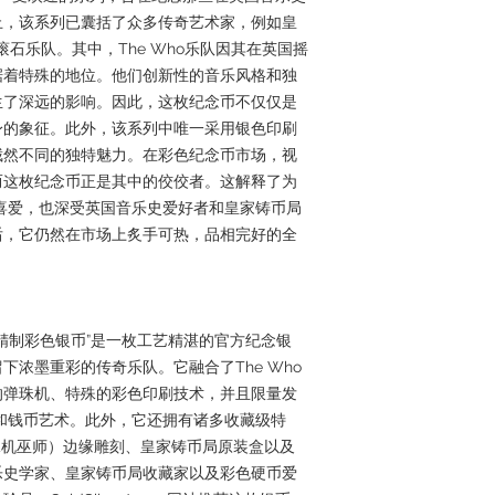
止，该系列已囊括了众多传奇艺术家，例如皇
滚石乐队。其中，The Who乐队因其在英国摇
据着特殊的地位。他们创新性的音乐风格和独
生了深远的影响。因此，这枚纪念币不仅仅是
身的象征。此外，该系列中唯一采用银色印刷
截然不同的独特魅力。在彩色纪念币市场，视
而这枚纪念币正是其中的佼佼者。这解释了为
的喜爱，也深受英国音乐史爱好者和皇家铸币局
后，它仍然在市场上炙手可热，品相完好的全
1盎司精制彩色银币”是一枚工艺精湛的官方纪念银
浓墨重彩的传奇乐队。它融合了The Who
的弹珠机、特殊的彩色印刷技术，并且限量发
史和钱币艺术。此外，它还拥有诸多收藏级特
”（弹珠机巫师）边缘雕刻、皇家铸币局原装盒以及
乐史学家、皇家铸币局收藏家以及彩色硬币爱