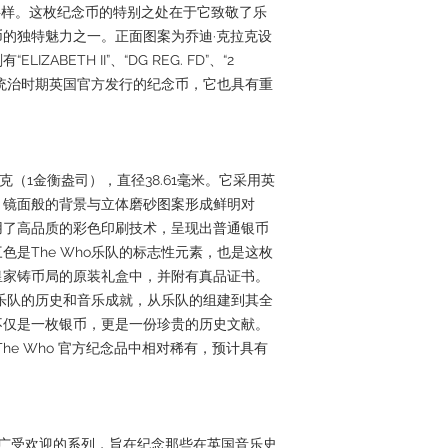
巫师）字样。这枚纪念币的特别之处在于它致敬了乐
的独特魅力之一。正面图案为乔迪·克拉克设
ABETH II”、“DG REG. FD”、“2
为女王统治时期英国官方发行的纪念币，它也具有重
21克（1金衡盎司），直径38.61毫米。它采用英
，镜面般的背景与立体磨砂图案形成鲜明对
用了高品质的彩色印刷技术，呈现出普通银币
是The Who乐队的标志性元素，也是这枚
皇家铸币局的原装礼盒中，并附有真品证书。
o乐队的历史和音乐成就，从乐队的组建到其全
不仅是一枚银币，更是一份珍贵的历史文献。
 The Who 官方纪念品中相对稀有，预计具有
是广受欢迎的系列，旨在纪念那些在英国音乐史