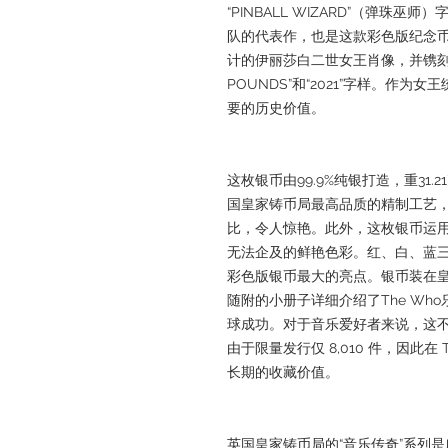
“PINBALL WIZARD”（弹珠
队的代表作，也是这款彩色版纪念币
计的伊丽莎白二世女王肖像，并镌刻有“ELIZ
POUNDS”和“2021”字样。作
要的历史价值。
这枚银币由99.9%纯银打造，重31.
国皇家铸币局最高品质的精制工艺
比，令人惊艳。此外，这枚银币运
无法企及的鲜艳色彩。红、白、蓝三色
彩色版银币最大的亮点。银币装在
随附的小册子详细介绍了The Wh
球成功。对于音乐爱好者来说，这
由于限量发行仅 8,010 件，因此在
长期的收藏价值。
英国皇家铸币局的“音乐传奇”系列