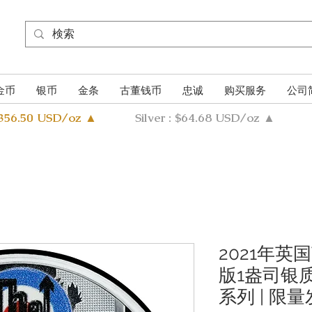
金币
银币
金条
古董钱币
忠诚
购买服务
公司
4356.50 USD/oz ▲
Silver : $64.68 USD/oz ▲
2021年英
版1盎司银质
系列 | 限量