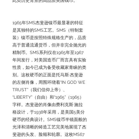
此类历史背景的高品质美国钱币。
1965年SMS杰斐逊镍币最显著的特征
是其独特的SMS工艺。SMS（特制套
装）镍币是按照特殊规格生产的，品质
高于普通流通货币，但并非完全抛光的
精制币。SMS系列仅在1965年至1967
年间发行，对美国造币厂而言具有实验
性质，如今已成为备受收藏家青睐的类
别。这枚硬币的正面是托马斯·杰斐逊
的左侧肖像，周围环绕着“IN GOD WE
TRUST”（我们信仰上帝）、
“LIBERTY”（自由）和“1965”（1965）
字样。杰斐逊的肖像由费利克斯·施拉
格设计，于1938年采用，是美国5美分
硬币的经典设计。SMS镍币半镜面般的
光泽和清晰的铸造工艺完美地展现了杰
斐逊的头发、脸颊和轮廓。这枚MS67