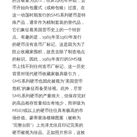
的含银量为90%，但从1965年开始，货
币开始向包覆式（或称包银）过渡。在
这一动荡时期发行的SMS系列硬币是特
殊产品，通常作为精制套装的替代品，
它们象征着美国货币史上的一个转折
点。有趣的是，1965年至1967年发行
的硬币没有造币厂标记。这是因为为了
防止收藏家囤积，故意去除了制造地点
的标识。因此，1965年发行的SMS镍
币上找不到任何造币厂标记。这一历史
背景对现代硬币收藏家极具吸引力，
SMS系列硬币也因此被视为“美国货币
危机”的象征而备受珍视。此外，尽管
SMS系列硬币的产量很大，但保存完好
的高品相存世量却出奇地少，而评级为
MS67或以上的硬币往往具有极高的市
场价值。蒙蒂塞洛楼梯图案（被称为
“完整台阶”）上光泽尤佳且印记完美的
硬币被视为珍品。正如照片所示，这枚