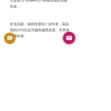
它是由75%的铜和25%的镍组成的包覆
合金。
常见问题：值得投资吗？近年来，高品
质的SMS纪念币越来越受欢迎，并具有
收藏价值。
常见问题：NGC是什么？它是世界上
最大的第三方钱币评级机构之一。
常见问题：这枚硬币稀有吗？SMS 高
级品相的硬币相对稀有且受欢迎。
常见问题：什么是完整台阶？它指的是
蒙蒂塞洛楼梯部分完全压印而成的高品