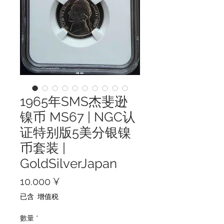
1965年SMS杰斐逊
镍币 MS67 | NGC认
证特别版5美分银镍
币套装 |
GoldSilverJapan
價
10.000 ¥
格
已含 增值税
數量
*