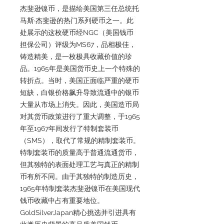
杰斐逊镍币，是描绘美国第三任总统托
马斯·杰斐逊的热门系列硬币之一。此
处展示的这枚硬币经NGC（美国钱币
担保公司）评级为MS67，品相极佳，
铸造精美，是一枚极具收藏价值的珍
品。1965年是美国货币史上一个特殊的
转折点。当时，美国正面临严重的硬币
短缺，白银价格飙升导致流通中的银币
大量从市场上消失。因此，美国造币局
对其货币政策进行了重大调整，于1965
年至1967年间发行了特制套装币
（SMS），取代了常规的精制套装币。
特制套装币的质量高于普通流通货币，
但其独特的表面处理工艺与真正的精制
币有所不同。由于其独特的制造历史，
1965年特制套装杰斐逊镍币在美国现代
钱币收藏中占有重要地位。
GoldSilverJapan精心挑选并引进具有