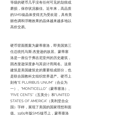
等级的硬币几乎没有任何可见的划痕或
磨损，保存状况极佳。近年来，高品质
的SMS镍晶体变得尤为受欢迎，具有美
丽色调和浮雕效果的晶体越来越多地以
高价交易。
硬币背面图案为蒙蒂塞洛，即美国第三
任总统托马斯·杰斐逊的故居。蒙蒂塞
洛是一座位于弗吉尼亚州的历史建筑，
因杰斐逊深度参与其设计而闻名。这座
建筑是美国建筑史的重要组成部分，也
是联合国教科文组织世界遗产。硬币上
刻有“E PLURIBUS UNUM”（合众为
一）、“MONTICELLO”（蒙蒂塞洛）、
“FIVE CENTS”（五美分）和“UNITED
STATES OF AMERICA”（美利坚合众
国）字样，展现了美国的国家理想和面
值。1965年版SMS镍币上，蒙蒂塞洛