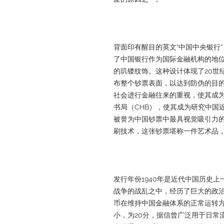
背面印有醒目的英文“中国中央银行”（TH
了中国银行作为国际金融机构的地位
的玑镂纹饰。这种设计体现了20世
布整个钞票表面，以达到防伪的目
社会进行金融往来的重视，使其成
书局（CHB），使其成为研究中国
被誉为中国钞票中最具视觉吸引力
刷技术，这张钞票堪称一件艺术品
发行年份1940年是近代中国历史
战争的战乱之中，经历了巨大的政
币在维持中国金融体系的正常运转
小，为20分，据信曾广泛用于日常