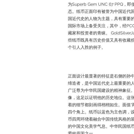
为Superb Gem UNC 67 P
态。纸币正面印有被誉为中国近代
国近代史的人物为主题，具有重要
国际市场上备受关注，其中，经PC
藏家和投资者的青睐。 GoldSilv
些纸币既具有历史价值又具有收藏
个引人入胜的例子。
正面设计最显著的特征是右侧的孙
缔造者，是中国近代史上最重要的
广泛尊为中华民国建设的精神象征
像，这足以证明他的历史地位。这
着的细节都刻画得栩栩如生。面值“
四个角上。纸币以蓝色为主色调，设
币四周环绕着融合中国传统风格的
的中国文化美学气息。中华民国纸
爱的原因之一。