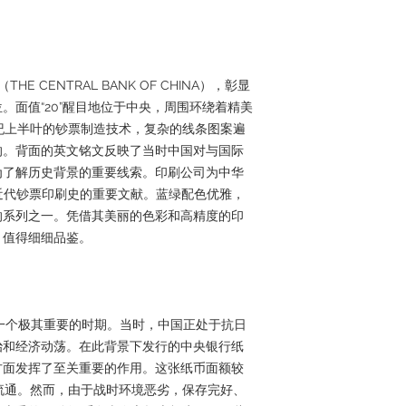
E CENTRAL BANK OF CHINA），彰显
。面值“20”醒目地位于中央，周围环绕着精美
纪上半叶的钞票制造技术，复杂的线条图案遍
的。背面的英文铭文反映了当时中国对与国际
为了解历史背景的重要线索。印刷公司为中华
近代钞票印刷史的重要文献。蓝绿配色优雅，
的系列之一。凭借其美丽的色彩和高精度的印
，值得细细品鉴。
上一个极其重要的时期。当时，中国正处于抗日
治和经济动荡。在此背景下发行的中央银行纸
方面发挥了至关重要的作用。这张纸币面额较
流通。然而，由于战时环境恶劣，保存完好、