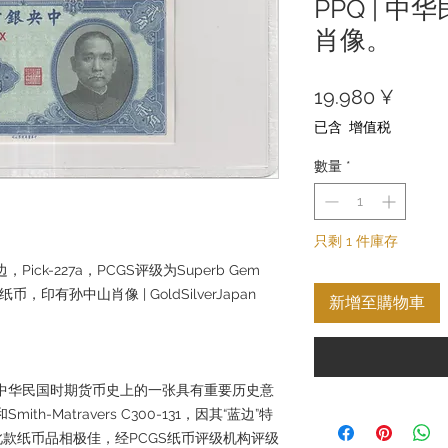
PPQ | 
肖像。
價
19.980 ¥
格
已含 增值税
數量
*
只剩 1 件庫存
ick-227a，PCGS评级为Superb Gem
币，印有孙中山肖像 | GoldSilverJapan
新增至購物車
币是中华民国时期货币史上的一张具有重要历史意
ith-Matravers C300-131，因其“蓝边”特
款纸币品相极佳，经PCGS纸币评级机构评级