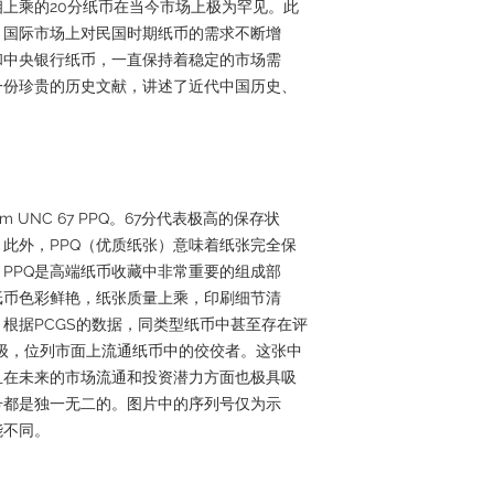
上乘的20分纸币在当今市场上极为罕见。此
，国际市场上对民国时期纸币的需求不断增
和中央银行纸币，一直保持着稳定的市场需
一份珍贵的历史文献，讲述了近代中国历史、
em UNC 67 PPQ。67分代表极高的保存状
此外，PPQ（优质纸张）意味着纸张完全保
PPQ是高端纸币收藏中非常重要的组成部
纸币色彩鲜艳，纸张质量上乘，印刷细节清
根据PCGS的数据，同类型纸币中甚至存在评
的等级，位列市面上流通纸币中的佼佼者。这张中
且在未来的市场流通和投资潜力方面也极具吸
号都是独一无二的。图片中的序列号仅为示
能不同。