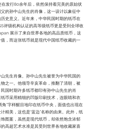
PQ，即使在发行80余年后，依然保持着完美的原始状
国父的孙中山先生的肖像，这一设计以象征中
的历史意义。近年来，中华民国时期的纸币在
GS评级机构认证的高等级纸币更是受到全球收
erJapan 展示了来自世界各地的高品质纸币，这
价值，而这张纸币就是现代中国纸币收藏的一
中山先生肖像。孙中山先生被誉为中华民国的
人物之一。他领导辛亥革命，推翻了清朝，被
。民国时期许多纸币都印有孙中山先生的肖
张纸币采用精细的凹版印刷技术，连眼睛和衣
两角”字样醒目地印在纸币中央，面值也出现在
计精美，这也是“蓝边”名称的由来。此外，纸
装饰图案，虽然是现代纸币，却依然饱含浓郁
币的高超艺术水准是其受到世界各地收藏家喜