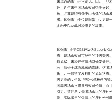
未流通的纸币并不多见。因此，品相
外，近年来中国纸币收藏热潮兴起
长，尤其是印有孙中山头像的纸币
求。这张纸币不仅是旧货币，更是
金融史以及战时经济史的故事。
这张纸币经PCGS评级为Superb G
态，是纸币收藏市场中的顶级等级。
持原状，未经任何清洗或修复处理。
分，深受全球收藏家的青睐。这张
晰，几乎保留了发行时的原始状态。
级更高的，但67 PPQ已是极佳
国高级纸币不仅具有收藏价值，而
引力。请注意，每张纸币上的序列
例，实际出售的钞票上的序列号可