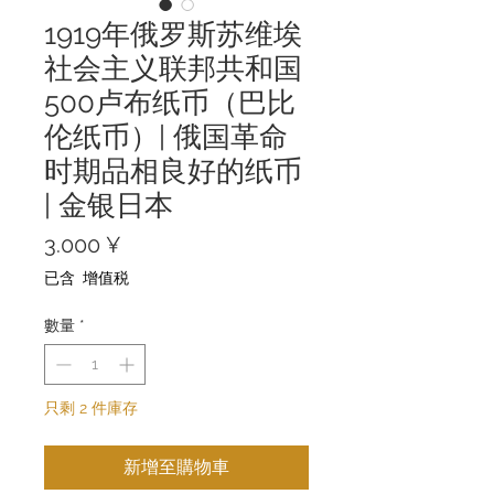
1919年俄罗斯苏维埃
社会主义联邦共和国
500卢布纸币（巴比
伦纸币）| 俄国革命
时期品相良好的纸币
| 金银日本
價
3.000 ¥
格
已含 增值税
數量
*
只剩 2 件庫存
新增至購物車