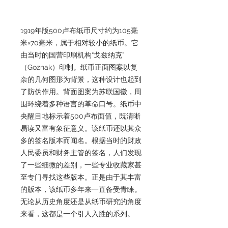
1919年版500卢布纸币尺寸约为105毫
米×70毫米，属于相对较小的纸币。它
由当时的国营印刷机构“戈兹纳克”
（Goznak）印制。纸币正面图案以复
杂的几何图形为背景，这种设计也起到
了防伪作用。背面图案为苏联国徽，周
围环绕着多种语言的革命口号。纸币中
央醒目地标示着500卢布面值，既清晰
易读又富有象征意义。该纸币还以其众
多的签名版本而闻名。根据当时的财政
人民委员和财务主管的签名，人们发现
了一些细微的差别，一些专业收藏家甚
至专门寻找这些版本。正是由于其丰富
的版本，该纸币多年来一直备受青睐。
无论从历史角度还是从纸币研究的角度
来看，这都是一个引人入胜的系列。