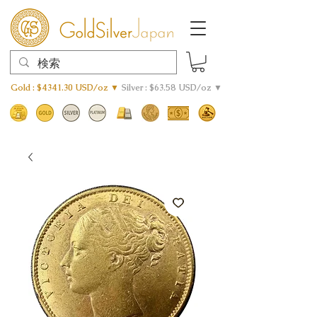
Gold : $4341.30 USD/oz ▼
Silver : $63.58 USD/oz ▼