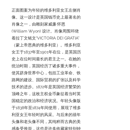
正面图案为年轻的维多利亚女王左侧肖
像。这一设计是英国钱币史上最著名的
肖像之一，由雕刻家威廉·怀恩
(William Wyon) 设计。肖像周围环绕
着拉丁文铭文“VICTORIA DEI GRATIA”
（蒙上帝恩典的维多利亚）。维多利亚
女王于1837年至1901年在位，是英国历
史上在位时间最长的君主之一。在她的
统治时期，英国经历了诸多重大事件，
使其跻身世界中心，包括工业革命、铁
路网的建设、国际贸易的扩张以及科学
技术的进步。1872年是英国经济繁荣的
顶峰之年，这枚主权金币象征着当时英
国稳定的政治和经济状况。年轻头像版
于1838年至1874年间使用，展现了维多
利亚女王年轻时的风采。与后来的禧年
头像和老头像不同，其纯粹而古典的美
感备受推崇，这也是许多收藏家特别钟