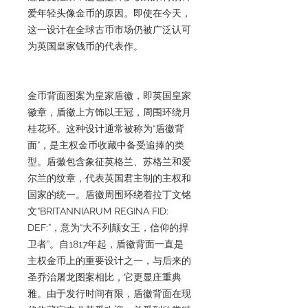
爱年轻头像金币的原因。即使在今天，
这一设计在全球古币市场仍被广泛认可
为英国皇家钱币的代表作。
金币背面图案为皇家盾徽，即英国皇家
徽章，盾徽上方饰以王冠，周围环绕月
桂花环。这种设计通常被称为“盾徽背
面”，是主权金币收藏中备受追捧的类
型。盾徽包含象征英格兰、苏格兰和爱
尔兰的纹章，代表英国君主制的主权和
国家的统一。盾徽周围环绕着拉丁文铭
文“BRITANNIARUM REGINA FID:
DEF:”，意为“大不列颠女王，信仰的捍
卫者”。自1817年起，盾徽背面一直是
主权金币上的重要设计之一，与后来的
圣乔治屠龙图案相比，它更显庄重典
雅。由于发行时间有限，盾徽背面在现