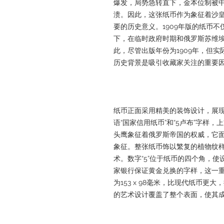
爆发，局势急转直下，金本位制被
溃。因此，这张纸币作为象征着沙
要的历史意义。1909年版的纸币
下，在临时政府时期和俄罗斯苏维
此，尽管出版年份为1909年，但
历史背景是吸引收藏家关注的重要
纸币正面采用精美的装饰设计，展
语“国家信用纸币”和“5卢布”字样
头鹰象征着俄罗斯帝国的权威，它
象征。整张纸币饰以繁复的植物纹
术。数字“5”位于纸币的四个角，
家银行保证黄金兑换的字样，这一
为153 x 98毫米，比现代纸币
的艺术设计覆盖了整个表面，使其