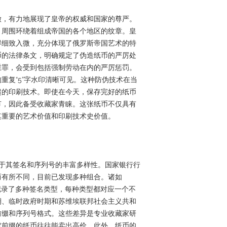
徽，有力地展现了皇帝的权威和国家的尊严。
，周围环绕着组成帝国的各个地区的纹章。皇
得细致入微，充分体现了俄罗斯帝国艺术的特
币的法律条文，明确规定了伪造纸币的严厉处
重罪，会受到包括强制劳动在内的严厉惩罚。
重复“5”字水印清晰可见。这种防伪技术在当
超的印刷技术。即使在今天，保存完好的纸币
节，因此备受收藏家青睐。这张纸币不仅具有
其重要的艺术价值和印刷技术史价值。
在于其签名和序列号的丰富多样性。国家银行行
而有所不同，目前已发现多种组合。诸如
也记录了多种签名类型，每种类型都对应一个不
期、临时政府时期和苏维埃联邦社会主义共和
前缀和序列号格式。这些差异是专业收藏家研
定前缀的纸币往往能卖出高价。此外，纸币的