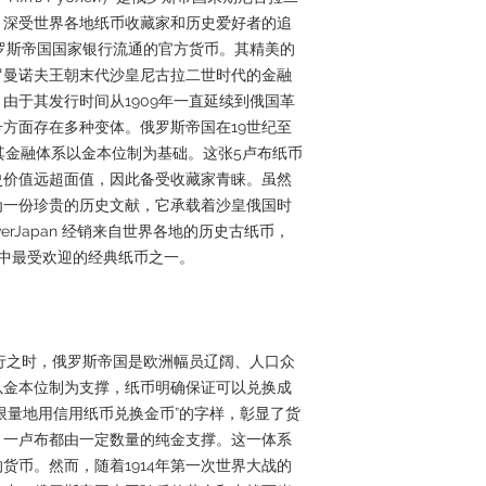
，深受世界各地纸币收藏家和历史爱好者的追
俄罗斯帝国国家银行流通的官方货币。其精美的
罗曼诺夫王朝末代沙皇尼古拉二世时代的金融
由于其发行时间从1909年一直延续到俄国革
方面存在多种变体。俄罗斯帝国在19世纪至
其金融体系以金本位制为基础。这张5卢布纸币
史价值远超面值，因此备受收藏家青睐。虽然
为一份珍贵的历史文献，它承载着沙皇俄国时
verJapan 经销来自世界各地的历史古纸币，
中最受欢迎的经典纸币之一。
发行之时，俄罗斯帝国是欧洲幅员辽阔、人口众
以金本位制为支撑，纸币明确保证可以兑换成
限量地用信用纸币兑换金币”的字样，彰显了货
，一卢布都由一定数量的纯金支撑。这一体系
货币。然而，随着1914年第一次世界大战的