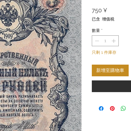
價
750 ¥
格
已含 增值税
數量
*
只剩 1 件庫存
新增至購物車