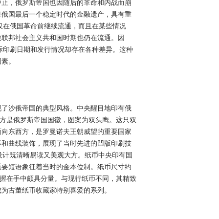
中止，俄罗斯帝国也因随后的革命和内战而崩
皇俄国最后一个稳定时代的金融遗产，具有重
不仅在俄国革命前继续流通，而且在某些情况
埃联邦社会主义共和国时期也仍在流通。因
实际印刷日期和发行情况却存在各种差异。这种
因素。
现了沙俄帝国的典型风格。中央醒目地印有俄
，上方是俄罗斯帝国国徽，图案为双头鹰。这只双
面向东西方，是罗曼诺夫王朝威望的重要国家
样和曲线装饰，展现了当时先进的凹版印刷技
使设计既清晰易读又美观大方。纸币中央印有国
重要短语象征着当时的金本位制。纸币尺寸约
更大，握在手中颇具分量。与现行纸币不同，其精致
成为古董纸币收藏家特别喜爱的系列。