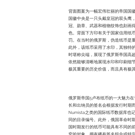
背面图案为一幅宏伟壮丽的帝国国
国徽中央是一只头戴皇冠的双头鹰
冠、勋章、武器和植物纹饰也刻画
色。背面下方印有关于国家信用纸
罚。在当时的俄罗斯，伪造纸币是
此外，该纸币采用了水印，其独特的
时堪称尖端，展现了俄罗斯帝国高
依然能够清晰地展现水印和印刷细
极其重要的历史价值，而且具有极
俄罗斯帝国5卢布纸币的一大魅力
长和出纳员的签名会根据发行时期
Numista之类的国际纸币数据库
同的目录编号。此外，俄国革命时
国时期发行的纸币可能具有不同的
究的对象，拥有稀有签名组合或特