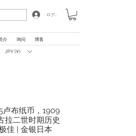
ログイン
简介
询问
博客
JPY (¥)
卢布纸币，1909
尼古拉二世时期历史
佳 | 金银日本