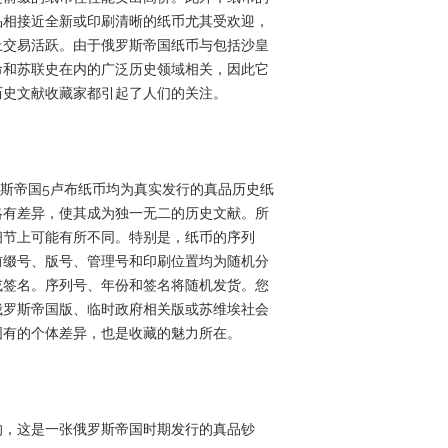
品相接近全新或印刷清晰的纸币尤其受欢迎，
上交易活跃。由于俄罗斯帝国纸币与包括沙皇
命和苏联史在内的广泛历史领域相关，因此它
历史文献收藏家都引起了人们的关注。
09年俄罗斯帝国5卢布纸币均为真实发行的真品历史纸
略有差异，使其成为独一无二的历史文献。所
细节上可能有所不同。特别是，纸币的序列
前缀号、版号、管理号和印刷位置均为随机分
或签名。序列号、年份和签名将随机发货。您
俄罗斯帝国版、临时政府相关版或苏维埃社会
固有的个体差异，也是收藏的魅力所在。
的，这是一张俄罗斯帝国时期发行的真品钞